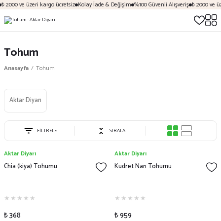
 2000 ve üzeri kargo ücretsiz
Kolay İade & Değişim
%100 Güvenli Alışveriş
₺ 2000 ve üzer
Tohum
Anasayfa
Tohum
Aktar Diyarı
FİLTRELE
SIRALA
Aktar Diyarı
Aktar Diyarı
Chia (kiya) Tohumu
Kudret Narı Tohumu
₺ 368
₺ 959