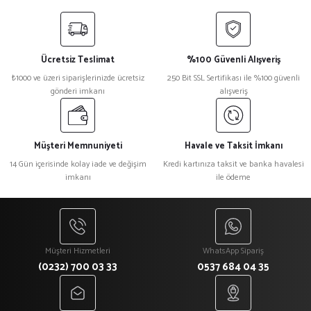
Ücretsiz Teslimat
%100 Güvenli Alışveriş
₺1000 ve üzeri siparişlerinizde ücretsiz
250 Bit SSL Sertifikası ile %100 güvenli
gönderi imkanı
alışveriş
Müşteri Memnuniyeti
Havale ve Taksit İmkanı
14 Gün içerisinde kolay iade ve değişim
Kredi kartınıza taksit ve banka havalesi
imkanı
ile ödeme
Müşteri Hizmetleri
WhatsApp Sipariş
(0232) 700 03 33
0537 684 04 35