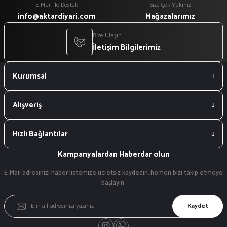
E-Mail ile Destek
Size Çok Yakınız
info@aktardiyari.com
Mağazalarımız
Bize Ulaşın
İletişim Bilgilerimiz
Kurumsal
Alışveriş
Hızlı Bağlantılar
Kampanyalardan Haberdar olun
E-Mail adresinizi haber listemize ücretsiz kaydedin, hemen bizi takip etmeye
başlayın.
Kaydet