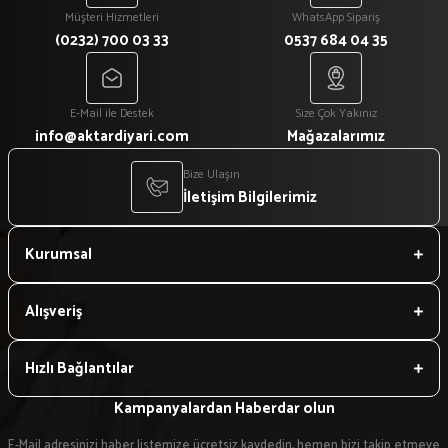
Müşteri Hizmetleri
WhatsApp Sipariş
(0232) 700 03 33
0537 684 04 35
E-Mail ile Destek
Size Çok Yakınız
info@aktardiyari.com
Mağazalarımız
Bize Ulaşın
İletişim Bilgilerimiz
Kurumsal
Alışveriş
Hızlı Bağlantılar
Kampanyalardan Haberdar olun
E-Mail adresinizi haber listemize ücretsiz kaydedin, hemen bizi takip etmeye