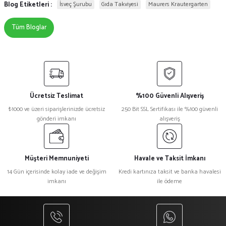
Blog Etiketleri :
İsveç Şurubu
Gıda Takviyesi
Maurers Krautergarten
Tüm Bloglar
Ücretsiz Teslimat
%100 Güvenli Alışveriş
₺1000 ve üzeri siparişlerinizde ücretsiz
250 Bit SSL Sertifikası ile %100 güvenli
gönderi imkanı
alışveriş
Müşteri Memnuniyeti
Havale ve Taksit İmkanı
14 Gün içerisinde kolay iade ve değişim
Kredi kartınıza taksit ve banka havalesi
imkanı
ile ödeme