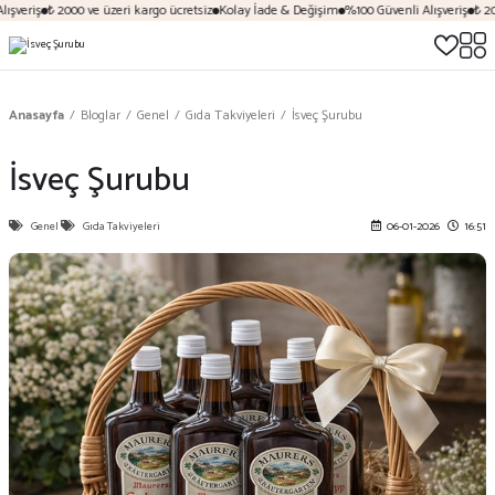
şveriş
₺ 2000 ve üzeri kargo ücretsiz
Kolay İade & Değişim
%100 Güvenli Alışveriş
₺ 2000
Anasayfa
Bloglar
Genel
Gıda Takviyeleri
İsveç Şurubu
İsveç Şurubu
Genel
Gıda Takviyeleri
06-01-2026
16:51