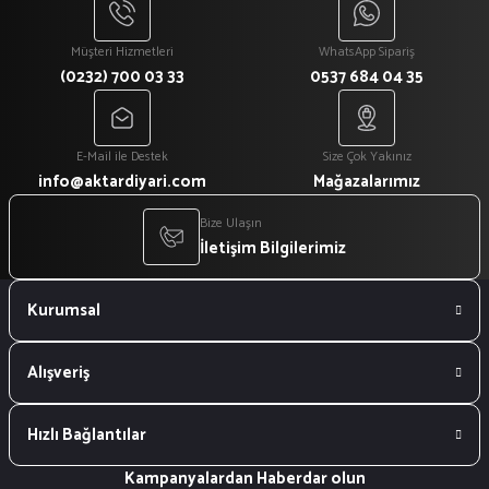
Müşteri Hizmetleri
WhatsApp Sipariş
(0232) 700 03 33
0537 684 04 35
E-Mail ile Destek
Size Çok Yakınız
info@aktardiyari.com
Mağazalarımız
Bize Ulaşın
İletişim Bilgilerimiz
Kurumsal
Alışveriş
Hızlı Bağlantılar
Kampanyalardan Haberdar olun