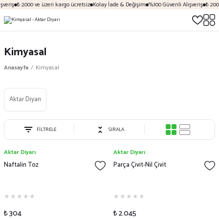
veriş
₺ 2000 ve üzeri kargo ücretsiz
Kolay İade & Değişim
%100 Güvenli Alışveriş
₺ 2000
Kimyasal
Anasayfa
Kimyasal
Aktar Diyarı
FİLTRELE
SIRALA
Aktar Diyarı
Aktar Diyarı
Naftalin Toz
Parça Çivit-Nil Çivit
₺ 304
₺ 2.045