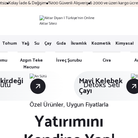
İade & Değişim
%100 Güvenli Alışveriş
₺ 2000 ve üzeri kargo ücretsiz
Kolay İ
Tohum
Yağ
Su
Çay
Gıda
İkramlık
Kozmetik
Kimyasal
umu
Azgın Teke
İsveç Şurubu
Civa
A
Macunu
kirdeği
Mavi Kelebek
Sütü
Detoks Seti
Çayı
Özel Ürünler, Uygun Fiyatlarla
Yatırımını