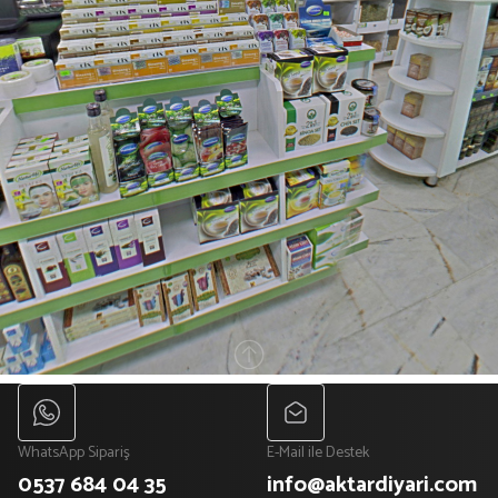
WhatsApp Sipariş
E-Mail ile Destek
0537 684 04 35
info@aktardiyari.com