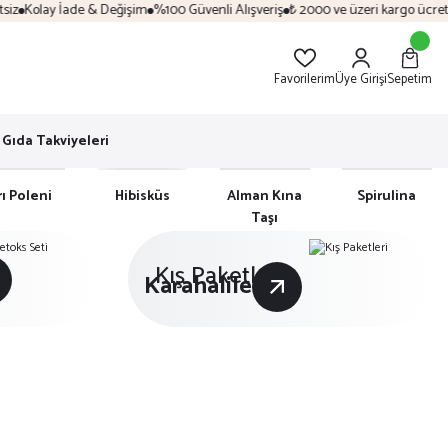
ade & Değişim
%100 Güvenli Alışveriş
₺ 2000 ve üzeri kargo ücretsiz
Kolay İ
Favorilerim
Üye Girişi
Sepetim
Gıda Takviyeleri
rı Poleni
Hibisküs
Alman Kına
Spirulina
Taşı
Kış Paketleri
Karahalile