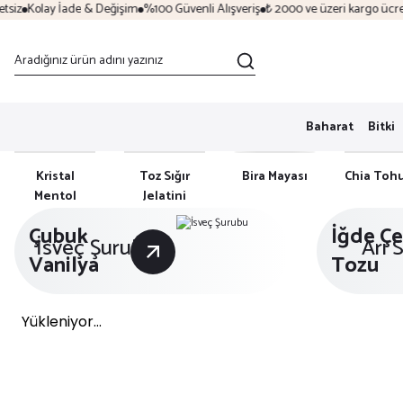
İade & Değişim
%100 Güvenli Alışveriş
₺ 2000 ve üzeri kargo ücretsiz
Kolay 
Baharat
Bitki
Kristal
Toz Sığır
Bira Mayası
Chia Toh
Mentol
Jelatini
Çubuk
İğde Çe
İsveç Şurubu
Arı 
Vanilya
Tozu