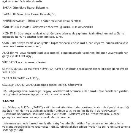
açıklamaları ifade edeceklerdir.
BAKAN: Gümrük ve Ticaret Bakanı’nı,
BAKANLIK: Gümrük ve Ticaret Bakanlığı’nı,
KANUN: 6502 sayılı Tüketicinin Korunması Hakkında Kanun’u,
YÖNETMELİK: Mesafeli Sözleşmeler Yönetmeliği’ni (RG:27.11.2014/29188)
HİZMET: Bir ücret veya menfaat karşılığında yapılan ya da yapılması taahhüt edilen mal sağlama
dışındaki her türlü tüketici işleminin konusunu ,
SATICI: Ticari veya mesleki faaliyetleri kapsamında tüketiciye mal sunan veya mal sunan adına veya
hesabına hareket eden şirketi,
ALICI: Bir mal veya hizmeti ticari veya mesleki olmayan amaçlarla edinen, kullanan veya yararlanan
gerçek ya da tüzel kişiyi,
SİTE: SATICI’ya ait internet sitesini,
SİPARİŞ VEREN: Bir mal veya hizmeti SATICI’ya ait internet sitesi üzerinden talep eden gerçek ya da
tüzel kişiyi,
TARAFLAR: SATICI ve ALICI’yı,
SÖZLEŞME: SATICI ve ALICI arasında akdedilen işbu sözleşmeyi,
MAL: Alışverişe konu olan taşınır eşyayı ve elektronik ortamda kullanılmak üzere hazırlanan yazılım,
ses, görüntü ve benzeri gayri maddi malları ifade eder.
3.KONU
İşbu Sözleşme, ALICI’nın, SATICI’ya ait internet sitesi üzerinden elektronik ortamda siparişini verdiği
aşağıda nitelikleri ve satış fiyatı belirtilen ürünün satışı ve teslimi ile ilgili olarak 6502 sayılı
Tüketicinin Korunması Hakkında Kanun ve Mesafeli Sözleşmelere Dair Yönetmelik hükümleri
gereğince tarafların hak ve yükümlülüklerini düzenler.
Listelenen ve sitede ilan edilen fiyatlar satış fiyatıdır. İlan edilen fiyatlar ve vaatler güncelleme
yapılana ve değiştirilene kadar geçerlidir. Süreli olarak ilan edilen fiyatlar ise belirtilen süre sonuna
kadar geçerlidir.