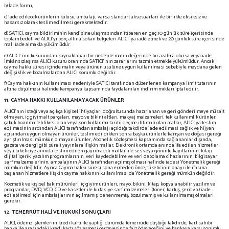
b) İade formu,
c) İade edilecek ürünlerin kutusu, ambalajı, varsa standart aksesuarları ile birlikte eksiksiz ve
hasarsız olarak teslim edilmesi gerekmektedir.
d) SATICI, cayma bildiriminin kendisine ulaşmasından itibaren en geç 10 günlük süre içerisinde
toplam bedeli ve ALICI’yı borç altına sokan belgeleri ALICI’ ya iade etmek ve 20 günlük süre içerisinde
malı iade almakla yükümlüdür.
e) ALICI’ nın kusurundan kaynaklanan bir nedenle malın değerinde bir azalma olursa veya iade
imkânsızlaşırsa ALICI kusuru oranında SATICI’ nın zararlarını tazmin etmekle yükümlüdür. Ancak
cayma hakkı süresi içinde malın veya ürünün usulüne uygun kullanılması sebebiyle meydana gelen
değişiklik ve bozulmalardan ALICI sorumlu değildir.
f) Cayma hakkının kullanılması nedeniyle SATICI tarafından düzenlenen kampanya limit tutarının
altına düşülmesi halinde kampanya kapsamında faydalanılan indirim miktarı iptal edilir.
11. CAYMA HAKKI KULLANILAMAYACAK ÜRÜNLER
ALICI’nın isteği veya açıkça kişisel ihtiyaçları doğrultusunda hazırlanan ve geri gönderilmeye müsait
olmayan, iç giyim alt parçaları, mayo ve bikini altları, makyaj malzemeleri, tek kullanımlık ürünler,
çabuk bozulma tehlikesi olan veya son kullanma tarihi geçme ihtimali olan mallar, ALICI’ya teslim
edilmesinin ardından ALICI tarafından ambalajı açıldığı takdirde iade edilmesi sağlık ve hijyen
açısından uygun olmayan ürünler, teslim edildikten sonra başka ürünlerle karışan ve doğası gereği
ayrıştırılması mümkün olmayan ürünler, Abonelik sözleşmesi kapsamında sağlananlar dışında,
gazete ve dergi gibi süreli yayınlara ilişkin mallar, Elektronik ortamda anında ifa edilen hizmetler
veya tüketiciye anında teslim edilen gayrimaddi mallar, ile ses veya görüntü kayıtlarının, kitap,
dijital içerik, yazılım programlarının, veri kaydedebilme ve veri depolama cihazlarının, bilgisayar
sarf malzemelerinin, ambalajının ALICI tarafından açılmış olması halinde iadesi Yönetmelik gereği
mümkün değildir. Ayrıca Cayma hakkı süresi sona ermeden önce, tüketicinin onayı ile ifasına
başlanan hizmetlere ilişkin cayma hakkının kullanılması da Yönetmelik gereği mümkün değildir.
Kozmetik ve kişisel bakım ürünleri, iç giyim ürünleri, mayo, bikini, kitap, kopyalanabilir yazılım ve
programlar, DVD, VCD, CD ve kasetler ile kırtasiye sarf malzemeleri (toner, kartuş, şerit vb.) iade
edilebilmesi için ambalajlarının açılmamış, denenmemiş, bozulmamış ve kullanılmamış olmaları
gerekir.
12. TEMERRÜT HALİ VE HUKUKİ SONUÇLARI
ALICI, ödeme işlemlerini kredi kartı ile yaptığı durumda temerrüde düştüğü takdirde, kart sahibi
banka ile arasındaki kredi kartı sözleşmesi çerçevesinde faiz ödeyeceğini ve bankaya karşı sorumlu