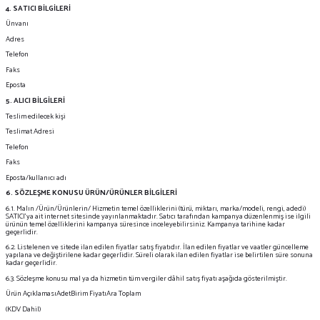
4. SATICI BİLGİLERİ
Ünvanı
Adres
Telefon
Faks
Eposta
5. ALICI BİLGİLERİ
Teslim edilecek kişi
Teslimat Adresi
Telefon
Faks
Eposta/kullanıcı adı
6. SÖZLEŞME KONUSU ÜRÜN/ÜRÜNLER BİLGİLERİ
6.1. Malın /Ürün/Ürünlerin/ Hizmetin temel özelliklerini (türü, miktarı, marka/modeli, rengi, adedi)
SATICI’ya ait internet sitesinde yayınlanmaktadır. Satıcı tarafından kampanya düzenlenmiş ise ilgili
ürünün temel özelliklerini kampanya süresince inceleyebilirsiniz. Kampanya tarihine kadar
geçerlidir.
6.2. Listelenen ve sitede ilan edilen fiyatlar satış fiyatıdır. İlan edilen fiyatlar ve vaatler güncelleme
yapılana ve değiştirilene kadar geçerlidir. Süreli olarak ilan edilen fiyatlar ise belirtilen süre sonuna
kadar geçerlidir.
6.3. Sözleşme konusu mal ya da hizmetin tüm vergiler dâhil satış fiyatı aşağıda gösterilmiştir.
Ürün AçıklamasıAdetBirim FiyatıAra Toplam
(KDV Dahil)