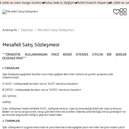
000 ve üzeri kargo ücretsiz
Kolay İade & Değişim
%100 Güvenli Alışveriş
₺ 2000 ve üzeri
Anasayfa
Sayfalar
Mesafeli Satış Sözleşmesi
Mesafeli Satış Sözleşmesi
**ÖRNEKTİR. KULLANMADAN ÖNCE KENDİ SİTENİZE UYGUN BİR ŞEKİLDE
DÜZENLEYİNİZ**
1.TARAFLAR
İşbu Sözleşme aşağıdaki taraflar arasında aşağıda belirtilen hüküm ve şartlar çerçevesinde
imzalanmıştır.
A.‘ALICI’ ; (sözleşmede bundan sonra "ALICI" olarak anılacaktır)
B.‘SATICI’ ; (sözleşmede bundan sonra "SATICI" olarak anılacaktır)
AD- SOYAD:
ADRES:
İş bu sözleşmeyi kabul etmekle ALICI, sözleşme konusu siparişi onayladığı takdirde sipariş konusu
bedeli ve varsa kargo ücreti, vergi gibi belirtilen ek ücretleri ödeme yükümlülüğü altına gireceğini ve
bu konuda bilgilendirildiğini peşinen kabul eder.
2.TANIMLAR
İşbu sözleşmenin uygulanmasında ve yorumlanmasında aşağıda yazılı terimler karşılarındaki yazılı