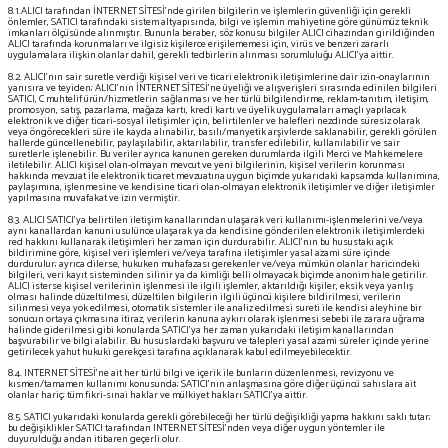
8.1.ALICI tarafından İNTERNET SİTESİ'nde girilen bilgilerin ve işlemlerin güvenliği için gerekli
önlemler, SATICI tarafındaki sistem altyapısında, bilgi ve işlemin mahiyetine göre günümüz teknik
imkanları ölçüsünde alınmıştır. Bununla beraber, söz konusu bilgiler ALICI cihazından girildiğinden
ALICI tarafında korunmaları ve ilgisiz kişilerce erişilememesi için, virüs ve benzeri zararlı
uygulamalara ilişkin olanlar dahil, gerekli tedbirlerin alınması sorumluluğu ALICI'ya aittir.
8.2. ALICI'nın sair suretle verdiği kişisel veri ve ticari elektronik iletişimlerine dair izin-onaylarının
yanısıra ve teyiden; ALICI'nın İNTERNET SİTESİ'ne üyeliği ve alışverişleri sırasında edinilen bilgileri
SATICI, C muhtelif ürün/hizmetlerin sağlanması ve her türlü bilgilendirme, reklam-tanıtım, iletişim,
promosyon, satış, pazarlama, mağaza kartı, kredi kartı ve üyelik uygulamaları amaçlı yapılacak
elektronik ve diğer ticari-sosyal iletişimler için, belirtilenler ve halefleri nezdinde süresiz olarak
veya öngörecekleri süre ile kayda alınabilir, basılı/manyetik arşivlerde saklanabilir, gerekli görülen
hallerde güncellenebilir, paylaşılabilir, aktarılabilir, transfer edilebilir, kullanılabilir ve sair
suretlerle işlenebilir. Bu veriler ayrıca kanunen gereken durumlarda ilgili Merci ve Mahkemelere
iletilebilir. ALICI kişisel olan-olmayan mevcut ve yeni bilgilerinin, kişisel verilerin korunması
hakkında mevzuat ile elektronik ticaret mevzuatına uygun biçimde yukarıdaki kapsamda kullanımına,
paylaşımına, işlenmesine ve kendisine ticari olan-olmayan elektronik iletişimler ve diğer iletişimler
yapılmasına muvafakat ve izin vermiştir.
8.3. ALICI SATICI'ya belirtilen iletişim kanallarından ulaşarak veri kullanımı-işlenmelerini ve/veya
aynı kanallardan kanuni usulünce ulaşarak ya da kendisine gönderilen elektronik iletişimlerdeki
red hakkını kullanarak iletişimleri her zaman için durdurabilir. ALICI'nın bu husustaki açık
bildirimine göre, kişisel veri işlemleri ve/veya tarafına iletişimler yasal azami süre içinde
durdurulur; ayrıca dilerse, hukuken muhafazası gerekenler ve/veya mümkün olanlar haricindeki
bilgileri, veri kayıt sisteminden silinir ya da kimliği belli olmayacak biçimde anonim hale getirilir.
ALICI isterse kişisel verilerinin işlenmesi ile ilgili işlemler, aktarıldığı kişiler, eksik veya yanlış
olması halinde düzeltilmesi, düzeltilen bilgilerin ilgili üçüncü kişilere bildirilmesi, verilerin
silinmesi veya yok edilmesi, otomatik sistemler ile analiz edilmesi sureti ile kendisi aleyhine bir
sonucun ortaya çıkmasına itiraz, verilerin kanuna aykırı olarak işlenmesi sebebi ile zarara uğrama
halinde giderilmesi gibi konularda SATICI'ya her zaman yukarıdaki iletişim kanallarından
başvurabilir ve bilgi alabilir. Bu hususlardaki başvuru ve talepleri yasal azami süreler içinde yerine
getirilecek yahut hukuki gerekçesi tarafına açıklanarak kabul edilmeyebilecektir.
8.4. INTERNET SİTESİ'ne ait her türlü bilgi ve içerik ile bunların düzenlenmesi, revizyonu ve
kısmen/tamamen kullanımı konusunda; SATICI'nın anlaşmasına göre diğer üçüncü sahıslara ait
olanlar hariç; tüm fikri-sınai haklar ve mülkiyet hakları SATICI'ya aittir.
8.5. SATICI yukarıdaki konularda gerekli görebileceği her türlü değişikliği yapma hakkını saklı tutar;
bu değişiklikler SATICI tarafından INTERNET SİTESİ'nden veya diğer uygun yöntemler ile
duyurulduğu andan itibaren geçerli olur.