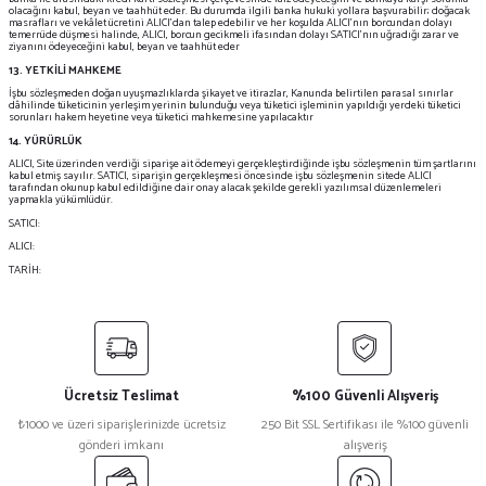
olacağını kabul, beyan ve taahhüt eder. Bu durumda ilgili banka hukuki yollara başvurabilir; doğacak
masrafları ve vekâlet ücretini ALICI’dan talep edebilir ve her koşulda ALICI’nın borcundan dolayı
temerrüde düşmesi halinde, ALICI, borcun gecikmeli ifasından dolayı SATICI’nın uğradığı zarar ve
ziyanını ödeyeceğini kabul, beyan ve taahhüt eder
13. YETKİLİ MAHKEME
İşbu sözleşmeden doğan uyuşmazlıklarda şikayet ve itirazlar, Kanunda belirtilen parasal sınırlar
dâhilinde tüketicinin yerleşim yerinin bulunduğu veya tüketici işleminin yapıldığı yerdeki tüketici
sorunları hakem heyetine veya tüketici mahkemesine yapılacaktır
14. YÜRÜRLÜK
ALICI, Site üzerinden verdiği siparişe ait ödemeyi gerçekleştirdiğinde işbu sözleşmenin tüm şartlarını
kabul etmiş sayılır. SATICI, siparişin gerçekleşmesi öncesinde işbu sözleşmenin sitede ALICI
tarafından okunup kabul edildiğine dair onay alacak şekilde gerekli yazılımsal düzenlemeleri
yapmakla yükümlüdür.
SATICI:
ALICI:
TARİH:
Ücretsiz Teslimat
%100 Güvenli Alışveriş
₺1000 ve üzeri siparişlerinizde ücretsiz
250 Bit SSL Sertifikası ile %100 güvenli
gönderi imkanı
alışveriş