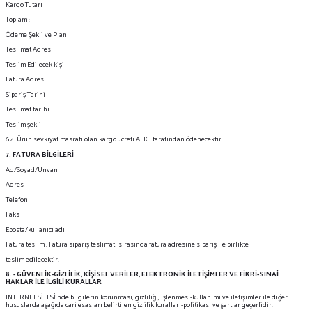
Kargo Tutarı
Toplam :
Ödeme Şekli ve Planı
Teslimat Adresi
Teslim Edilecek kişi
Fatura Adresi
Sipariş Tarihi
Teslimat tarihi
Teslim şekli
6.4. Ürün sevkiyat masrafı olan kargo ücreti ALICI tarafından ödenecektir.
7. FATURA BİLGİLERİ
Ad/Soyad/Unvan
Adres
Telefon
Faks
Eposta/kullanıcı adı
Fatura teslim : Fatura sipariş teslimatı sırasında fatura adresine sipariş ile birlikte
teslim edilecektir.
8. - GÜVENLİK-GİZLİLİK, KİŞİSEL VERİLER, ELEKTRONİK İLETİŞİMLER VE FİKRİ-SINAİ
HAKLAR İLE İLGİLİ KURALLAR
INTERNET SİTESİ'nde bilgilerin korunması, gizliliği, işlenmesi-kullanımı ve iletişimler ile diğer
hususlarda aşağıda cari esasları belirtilen gizlilik kuralları-politikası ve şartlar geçerlidir.