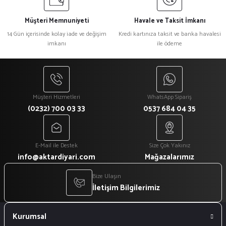
Müşteri Memnuniyeti
Havale ve Taksit İmkanı
14 Gün içerisinde kolay iade ve değişim
Kredi kartınıza taksit ve banka havalesi
imkanı
ile ödeme
Müşteri Hizmetleri
WhatsApp Sipariş
(0232) 700 03 33
0537 684 04 35
E-Mail ile Destek
Size Çok Yakınız
info@aktardiyari.com
Mağazalarımız
Bize Ulaşın
İletişim Bilgilerimiz
Kurumsal