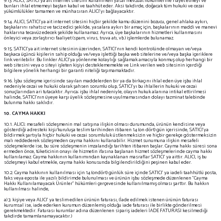
9.13. ALICI, SATICI’ya ait internet sitesini kullanırken yasal mevzuat hükümlerine riayet etmeyi ve
bunları ihlal etmemeyi baştan kabul ve taahhüt eder. Aksi takdirde, doğacak tüm hukuki ve cezai
yükümlülükler tamamen ve münhasıran ALICI’yı bağlayacaktır.
9.14. ALICI, SATICI’ya ait internet sitesini hiçbir şekilde kamu düzenini bozucu, genel ahlaka aykırı,
başkalarını rahatsız ve taciz edici şekilde, yasalara aykırı bir amaç için, başkalarının maddi ve manevi
haklarına tecavüz edecek şekilde kullanamaz. Ayrıca, üye başkalarının hizmetleri kullanmasını
önleyici veya zorlaştırıcı faaliyet (spam, virus, truva atı, vb.) işlemlerde bulunamaz.
9.15. SATICI’ya ait internet sitesinin üzerinden, SATICI’nın kendi kontrolünde olmayan ve/veya
başkaca üçüncü kişilerin sahip olduğu ve/veya işlettiği başka web sitelerine ve/veya başka içeriklere
link verilebilir. Bu linkler ALICI’ya yönlenme kolaylığı sağlamak amacıyla konmuş olup herhangi bir
web sitesini veya o siteyi işleten kişiyi desteklememekte ve Link verilen web sitesinin içerdiği
bilgilere yönelik herhangi bir garanti niteliği taşımamaktadır.
9.16. İşbu sözleşme içerisinde sayılan maddelerden bir ya da birkaçını ihlal eden üye işbu ihlal
nedeniyle cezai ve hukuki olarak şahsen sorumlu olup, SATICI’yı bu ihlallerin hukuki ve cezai
sonuçlarından ari tutacaktır. Ayrıca; işbu ihlal nedeniyle, olayın hukuk alanına intikal ettirilmesi
halinde, SATICI’nın üyeye karşı üyelik sözleşmesine uyulmamasından dolayı tazminat talebinde
bulunma hakkı saklıdır.
10. CAYMA HAKKI
10.1. ALICI; mesafeli sözleşmenin mal satışına ilişkin olması durumunda, ürünün kendisine veya
gösterdiği adresteki kişi/kuruluşa teslim tarihinden itibaren 14 (on dört) gün içerisinde, SATICI’ya
bildirmek şartıyla hiçbir hukuki ve cezai sorumluluk üstlenmeksizin ve hiçbir gerekçe göstermeksizin
malı reddederek sözleşmeden cayma hakkını kullanabilir. Hizmet sunumuna ilişkin mesafeli
sözleşmelerde ise, bu süre sözleşmenin imzalandığı tarihten itibaren başlar. Cayma hakkı süresi sona
ermeden önce, tüketicinin onayı ile hizmetin ifasına başlanan hizmet sözleşmelerinde cayma hakkı
kullanılamaz. Cayma hakkının kullanımından kaynaklanan masraflar SATICI’ ya aittir. ALICI, iş bu
sözleşmeyi kabul etmekle, cayma hakkı konusunda bilgilendirildiğini peşinen kabul eder.
10.2. Cayma hakkının kullanılması için 14 (ondört) günlük süre içinde SATICI' ya iadeli taahhütlü posta,
faks veya eposta ile yazılı bildirimde bulunulması ve ürünün işbu sözleşmede düzenlenen "Cayma
Hakkı Kullanılamayacak Ürünler" hükümleri çerçevesinde kullanılmamış olması şarttır. Bu hakkın
kullanılması halinde,
a) 3. kişiye veya ALICI’ ya teslim edilen ürünün faturası, (İade edilmek istenen ürünün faturası
kurumsal ise, iade ederken kurumun düzenlemiş olduğu iade faturası ile birlikte gönderilmesi
gerekmektedir. Faturası kurumlar adına düzenlenen sipariş iadeleri İADE FATURASI kesilmediği
takdirde tamamlanamayacaktır.)