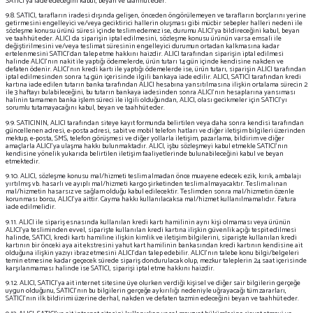
SATICI’ya iade edeceğini kabul, beyan ve taahhüt eder.
9.8. SATICI, tarafların iradesi dışında gelişen, önceden öngörülemeyen ve tarafların borçlarını yerine
getirmesini engelleyici ve/veya geciktirici hallerin oluşması gibi mücbir sebepler halleri nedeni ile
sözleşme konusu ürünü süresi içinde teslim edemez ise, durumu ALICI'ya bildireceğini kabul, beyan
ve taahhüt eder. ALICI da siparişin iptal edilmesini, sözleşme konusu ürünün varsa emsali ile
değiştirilmesini ve/veya teslimat süresinin engelleyici durumun ortadan kalkmasına kadar
ertelenmesini SATICI’dan talep etme hakkını haizdir. ALICI tarafından siparişin iptal edilmesi
halinde ALICI’nın nakit ile yaptığı ödemelerde, ürün tutarı 14 gün içinde kendisine nakden ve
defaten ödenir. ALICI’nın kredi kartı ile yaptığı ödemelerde ise, ürün tutarı, siparişin ALICI tarafından
iptal edilmesinden sonra 14 gün içerisinde ilgili bankaya iade edilir. ALICI, SATICI tarafından kredi
kartına iade edilen tutarın banka tarafından ALICI hesabına yansıtılmasına ilişkin ortalama sürecin 2
ile 3 haftayı bulabileceğini, bu tutarın bankaya iadesinden sonra ALICI’nın hesaplarına yansıması
halinin tamamen banka işlem süreci ile ilgili olduğundan, ALICI, olası gecikmeler için SATICI’yı
sorumlu tutamayacağını kabul, beyan ve taahhüt eder.
9.9. SATICININ, ALICI tarafından siteye kayıt formunda belirtilen veya daha sonra kendisi tarafından
güncellenen adresi, e-posta adresi, sabit ve mobil telefon hatları ve diğer iletişim bilgileri üzerinden
mektup, e-posta, SMS, telefon görüşmesi ve diğer yollarla iletişim, pazarlama, bildirim ve diğer
amaçlarla ALICI’ya ulaşma hakkı bulunmaktadır. ALICI, işbu sözleşmeyi kabul etmekle SATICI’nın
kendisine yönelik yukarıda belirtilen iletişim faaliyetlerinde bulunabileceğini kabul ve beyan
etmektedir.
9.10. ALICI, sözleşme konusu mal/hizmeti teslim almadan önce muayene edecek; ezik, kırık, ambalajı
yırtılmış vb. hasarlı ve ayıplı mal/hizmeti kargo şirketinden teslim almayacaktır. Teslim alınan
mal/hizmetin hasarsız ve sağlam olduğu kabul edilecektir. Teslimden sonra mal/hizmetin özenle
korunması borcu, ALICI’ya aittir. Cayma hakkı kullanılacaksa mal/hizmet kullanılmamalıdır. Fatura
iade edilmelidir.
9.11. ALICI ile sipariş esnasında kullanılan kredi kartı hamilinin aynı kişi olmaması veya ürünün
ALICI’ya tesliminden evvel, siparişte kullanılan kredi kartına ilişkin güvenlik açığı tespit edilmesi
halinde, SATICI, kredi kartı hamiline ilişkin kimlik ve iletişim bilgilerini, siparişte kullanılan kredi
kartının bir önceki aya ait ekstresini yahut kart hamilinin bankasından kredi kartının kendisine ait
olduğuna ilişkin yazıyı ibraz etmesini ALICI’dan talep edebilir. ALICI’nın talebe konu bilgi/belgeleri
temin etmesine kadar geçecek sürede sipariş dondurulacak olup, mezkur taleplerin 24 saat içerisinde
karşılanmaması halinde ise SATICI, siparişi iptal etme hakkını haizdir.
9.12. ALICI, SATICI’ya ait internet sitesine üye olurken verdiği kişisel ve diğer sair bilgilerin gerçeğe
uygun olduğunu, SATICI’nın bu bilgilerin gerçeğe aykırılığı nedeniyle uğrayacağı tüm zararları,
SATICI’nın ilk bildirimi üzerine derhal, nakden ve defaten tazmin edeceğini beyan ve taahhüt eder.