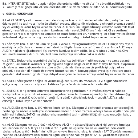
8.6. INTERNET SİTESİ'nden ulaşılan diğer sitelerde kendilerine ait gizlilik-güvenlik politikaları ve
kullanım şartları geçerlidir, oluşabilecek ihtilaflar ile menfi neticelerinden SATICI sorumlu değildir.
9. GENEL HÜKÜMLER
9.1. ALICI, SATICI’ya ait internet sitesinde sözleşme konusu ürünün temel nitelikleri, satış fiyatı ve
ödeme şekli ile teslimata ilişkin ön bilgileri okuyup, bilgi sahibi olduğunu, elektronik ortamda gerekli
teyidi verdiğini kabul, beyan ve taahhüt eder. ALICI’nın; Ön Bilgilendirmeyi elektronik ortamda teyit
etmesi, mesafeli satış sözleşmesinin kurulmasından evvel, SATICI tarafından ALICI' ya verilmesi
gereken adresi, siparişi verilen ürünlere ait temel özellikleri, ürünlerin vergiler dâhil fiyatını, ödeme
ve teslimat bilgilerini de doğru ve eksiksiz olarak edindiğini kabul, beyan ve taahhüt eder.
9.2. Sözleşme konusu her bir ürün, 30 günlük yasal süreyi aşmamak kaydı ile ALICI' nın yerleşim yeri
uzaklığına bağlı olarak internet sitesindeki ön bilgiler kısmında belirtilen süre zarfında ALICI veya
ALICI’nın gösterdiği adresteki kişi ve/veya kuruluşa teslim edilir. Bu süre içinde ürünün ALICI’ya
teslim edilememesi durumunda, ALICI’nın sözleşmeyi feshetme hakkı saklıdır.
9.3. SATICI, Sözleşme konusu ürünü eksiksiz, siparişte belirtilen niteliklere uygun ve varsa garanti
belgeleri, kullanım kılavuzları işin gereği olan bilgi ve belgeler ile teslim etmeyi, her türlü ayıptan arî
olarak yasal mevzuat gereklerine göre sağlam, standartlara uygun bir şekilde işi doğruluk ve
dürüstlük esasları dâhilinde ifa etmeyi, hizmet kalitesini koruyup yükseltmeyi, işin ifası sırasında
gerekli dikkat ve özeni göstermeyi, ihtiyat ve öngörü ile hareket etmeyi kabul, beyan ve taahhüt eder.
9.4. SATICI, sözleşmeden doğan ifa yükümlülüğünün süresi dolmadan ALICI’yı bilgilendirmek ve
açıkça onayını almak suretiyle eşit kalite ve fiyatta farklı bir ürün tedarik edebilir.
9.5. SATICI, sipariş konusu ürün veya hizmetin yerine getirilmesinin imkânsızlaşması halinde
sözleşme konusu yükümlülüklerini yerine getiremezse, bu durumu, öğrendiği tarihten itibaren 3 gün
içinde yazılı olarak tüketiciye bildireceğini, 14 günlük süre içinde toplam bedeli ALICI’ya iade
edeceğini kabul, beyan ve taahhüt eder.
9.6. ALICI, Sözleşme konusu ürünün teslimatı için işbu Sözleşme’yi elektronik ortamda teyit edeceğini,
herhangi bir nedenle sözleşme konusu ürün bedelinin ödenmemesi ve/veya banka kayıtlarında iptal
edilmesi halinde, SATICI’nın sözleşme konusu ürünü teslim yükümlülüğünün sona ereceğini kabul,
beyan ve taahhüt eder.
9.7. ALICI, Sözleşme konusu ürünün ALICI veya ALICI’nın gösterdiği adresteki kişi ve/veya kuruluşa
tesliminden sonra ALICI'ya ait kredi kartının yetkisiz kişilerce haksız kullanılması sonucunda
sözleşme konusu ürün bedelinin ilgili banka veya finans kuruluşu tarafından SATICI'ya ödenmemesi
halinde, ALICI Sözleşme konusu ürünü 3 gün içerisinde nakliye gideri SATICI’ya ait olacak şekilde