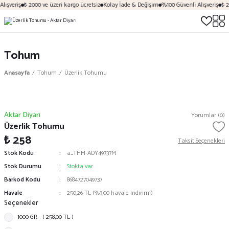
lışveriş
₺ 2000 ve üzeri kargo ücretsiz
Kolay İade & Değişim
%100 Güvenli Alışveriş
₺ 2
Tohum
Anasayfa
Tohum
Üzerlik Tohumu
Aktar Diyarı
Yorumlar (0)
Üzerlik Tohumu
₺ 258
Taksit Seçenekleri
Stok Kodu
a_THM-ADY49737M
Stok Durumu
Stokta var
Barkod Kodu
8684727049737
Havale
250,26 TL (%3,00 havale indirimi)
Seçenekler
1000 GR - ( 258,00 TL )