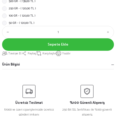
500 GR - ( 139,00 TL )
250 GR - ( 120,00 TL )
100 GR - ( 120,00 TL )
50 GR - ( 120,00 TL )
Sepete Ekle
Tavsiye Et
Paylaş
Karşılaştır
Yazdır
Ürün Bilgisi
Ücretsiz Teslimat
%100 Güvenli Alışveriş
₺1000 ve üzeri siparişlerinizde ücretsiz
250 Bit SSL Sertifikası ile %100 güvenli
gönderi imkanı
alışveriş