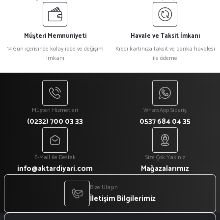
Müşteri Memnuniyeti
Havale ve Taksit İmkanı
14 Gün içerisinde kolay iade ve değişim
Kredi kartınıza taksit ve banka havalesi
imkanı
ile ödeme
Müşteri Hizmetleri
WhatsApp Sipariş
(0232) 700 03 33
0537 684 04 35
E-Mail ile Destek
Size Çok Yakınız
info@aktardiyari.com
Mağazalarımız
Bize Ulaşın
İletişim Bilgilerimiz