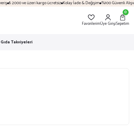
₺ 2000 ve üzeri kargo ücretsiz
Kolay İade & Değişim
%100 Güvenli Alışveriş
0
Favorilerim
Üye Girişi
Sepetim
Gıda Takviyeleri