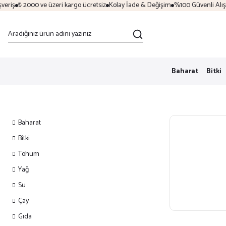
ş
₺ 2000 ve üzeri kargo ücretsiz
Kolay İade & Değişim
%100 Güvenli Alışveri
Baharat
Bitki
Baharat
Bitki
Tohum
Yağ
Su
Çay
Gıda