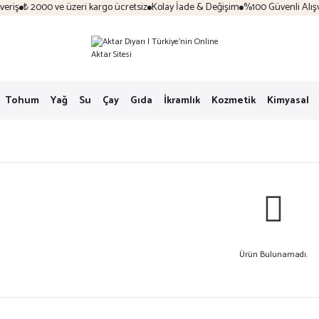
ş
₺ 2000 ve üzeri kargo ücretsiz
Kolay İade & Değişim
%100 Güvenli Alışveriş
Tohum
Yağ
Su
Çay
Gıda
İkramlık
Kozmetik
Kimyasal
Ürün Bulunamadı.