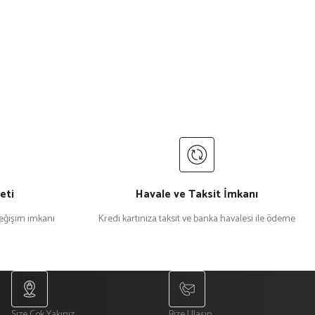
eti
Havale ve Taksit İmkanı
değişim imkanı
Kredi kartınıza taksit ve banka havalesi ile ödeme
Size Çok Yakınız
Bize Ulaşın