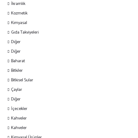
İkramlık
Kozmetik
Kimyasal
Gıda Takviyeleri
Diğer
Diğer
Baharat
Bitkiler
Bitkisel Sular
Çaylar
Diğer
İçecekler
Kahveler
Kahveler
Kimyasal Ürünler