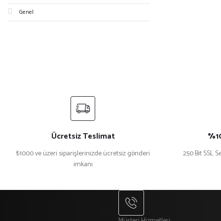
Genel
Ücretsiz Teslimat
%10
₺1000 ve üzeri siparişlerinizde ücretsiz gönderi
250 Bit SSL Se
imkanı
Müşteri Hizmetleri