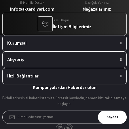
E-Mail ile Destek
Size Çok Yakınız
info@aktardiyari.com
Mağazalarımız
Bize Ulaşın
İletişim Bilgilerimiz
Kurumsal
Alışveriş
Hızlı Bağlantılar
Kampanyalardan Haberdar olun
E-Mail adresinizi haber listemize ücretsiz kaydedin, hemen bizi takip etmeye
başlayın.
Kaydet