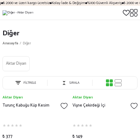
₺ 2000 ve üzeri kargo ücretsiz
Kolay İade & Değişim
%100 Güvenli Alışveriş
₺ 2000 ve üz
Diğer
Anasayfa
Diğer
Aktar Diyarı
FİLTRELE
SIRALA
Aktar Diyarı
Aktar Diyarı
Turunç Kabuğu Küp Kesim
Vişne Çekirdeği İçi
₺ 377
₺ 149