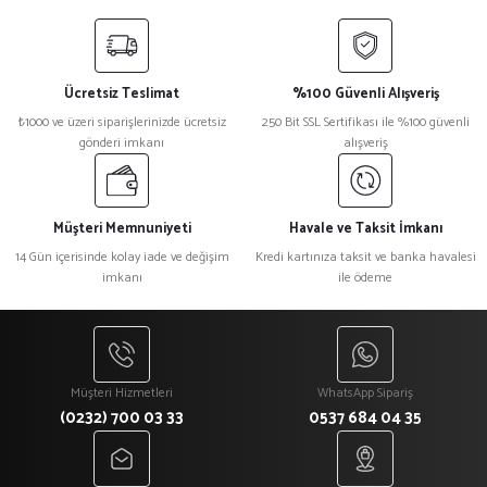
Ücretsiz Teslimat
%100 Güvenli Alışveriş
₺1000 ve üzeri siparişlerinizde ücretsiz
250 Bit SSL Sertifikası ile %100 güvenli
gönderi imkanı
alışveriş
Müşteri Memnuniyeti
Havale ve Taksit İmkanı
14 Gün içerisinde kolay iade ve değişim
Kredi kartınıza taksit ve banka havalesi
imkanı
ile ödeme
Müşteri Hizmetleri
WhatsApp Sipariş
(0232) 700 03 33
0537 684 04 35