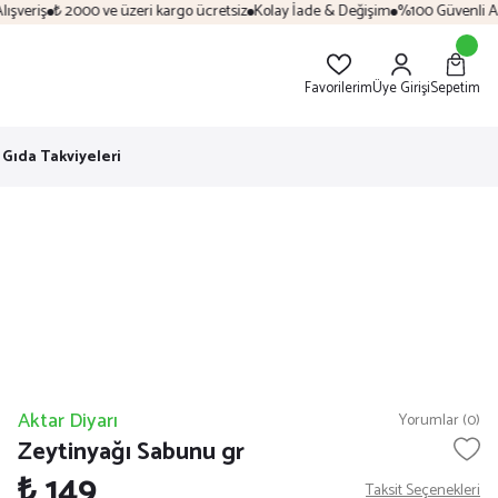
veriş
₺ 2000 ve üzeri kargo ücretsiz
Kolay İade & Değişim
%100 Güvenli Alış
Favorilerim
Üye Girişi
Sepetim
Gıda Takviyeleri
Aktar Diyarı
Yorumlar (0)
Zeytinyağı Sabunu gr
₺ 149
Taksit Seçenekleri