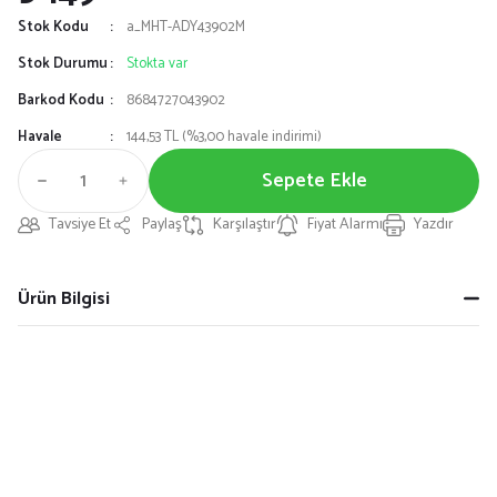
Stok Kodu
a_MHT-ADY43902M
Stok Durumu
Stokta var
Barkod Kodu
8684727043902
Havale
144,53 TL (%3,00 havale indirimi)
Sepete Ekle
Tavsiye Et
Paylaş
Karşılaştır
Fiyat Alarmı
Yazdır
Ürün Bilgisi