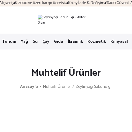
şveriş
₺ 2000 ve üzeri kargo ücretsiz
Kolay İade & Değişim
%100 Güvenli Alış
Tohum
Yağ
Su
Çay
Gıda
İkramlık
Kozmetik
Kimyasal
Muhtelif Ürünler
Anasayfa
Muhtelif Ürünler
Zeytinyağı Sabunu gr