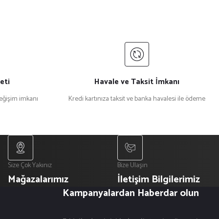
eti
Havale ve Taksit İmkanı
değişim imkanı
Kredi kartınıza taksit ve banka havalesi ile ödeme
Size Çok Yakınız
Bize Ulaşın
Mağazalarımız
İletişim Bilgilerimiz
Kampanyalardan Haberdar olun