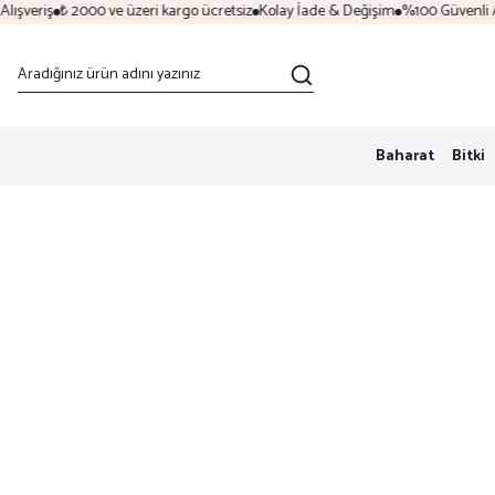
şveriş
₺ 2000 ve üzeri kargo ücretsiz
Kolay İade & Değişim
%100 Güvenli Alı
Baharat
Bitki