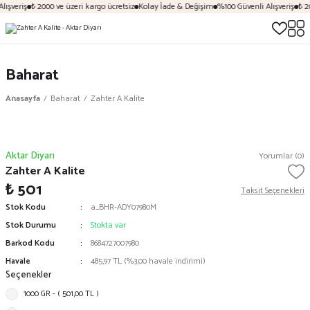
ışveriş
₺ 2000 ve üzeri kargo ücretsiz
Kolay İade & Değişim
%100 Güvenli Alışveriş
₺ 20
Baharat
Anasayfa
Baharat
Zahter A Kalite
Aktar Diyarı
Yorumlar (0)
Zahter A Kalite
₺ 501
Taksit Seçenekleri
Stok Kodu
a_BHR-ADY07980M
Stok Durumu
Stokta var
Barkod Kodu
8684727007980
Havale
485,97 TL (%3,00 havale indirimi)
Seçenekler
1000 GR - ( 501,00 TL )