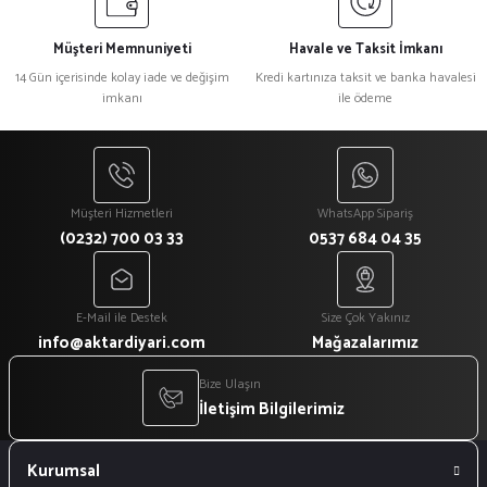
Müşteri Memnuniyeti
Havale ve Taksit İmkanı
14 Gün içerisinde kolay iade ve değişim
Kredi kartınıza taksit ve banka havalesi
imkanı
ile ödeme
Müşteri Hizmetleri
WhatsApp Sipariş
(0232) 700 03 33
0537 684 04 35
E-Mail ile Destek
Size Çok Yakınız
info@aktardiyari.com
Mağazalarımız
Bize Ulaşın
İletişim Bilgilerimiz
Kurumsal