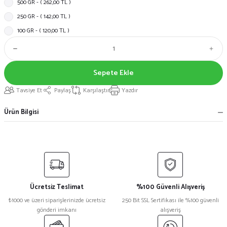
500 GR - ( 262,00 TL )
250 GR - ( 142,00 TL )
100 GR - ( 120,00 TL )
Sepete Ekle
Tavsiye Et
Paylaş
Karşılaştır
Yazdır
Ürün Bilgisi
Ücretsiz Teslimat
%100 Güvenli Alışveriş
₺1000 ve üzeri siparişlerinizde ücretsiz
250 Bit SSL Sertifikası ile %100 güvenli
gönderi imkanı
alışveriş