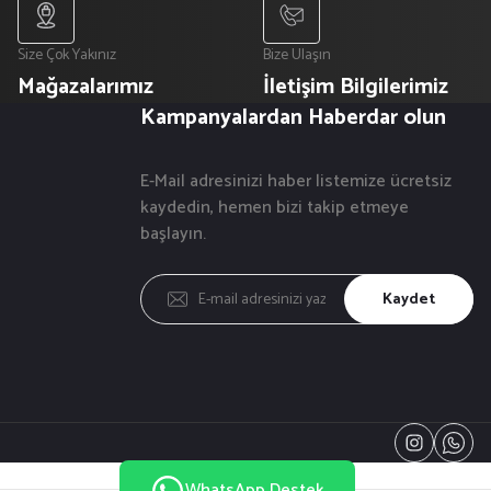
Size Çok Yakınız
Bize Ulaşın
Mağazalarımız
İletişim Bilgilerimiz
Kampanyalardan Haberdar olun
E-Mail adresinizi haber listemize ücretsiz
kaydedin, hemen bizi takip etmeye
başlayın.
Kaydet
WhatsApp Destek