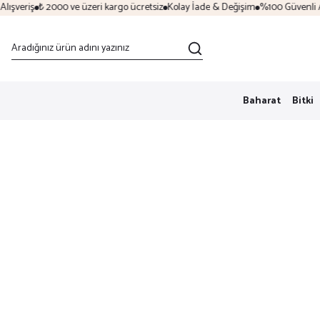
şveriş
₺ 2000 ve üzeri kargo ücretsiz
Kolay İade & Değişim
%100 Güvenli Alı
Baharat
Bitki