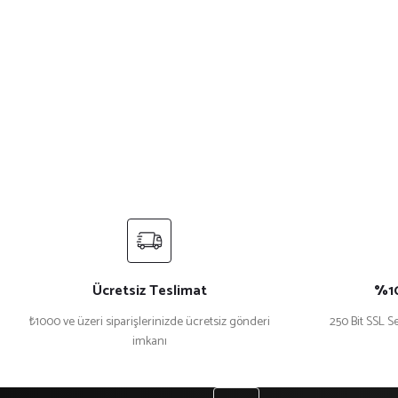
Ücretsiz Teslimat
%10
₺1000 ve üzeri siparişlerinizde ücretsiz gönderi
250 Bit SSL Se
imkanı