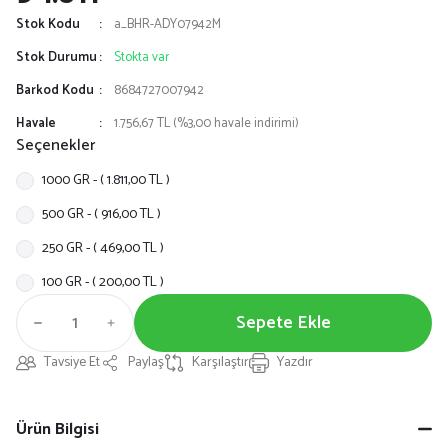
Stok Kodu
a_BHR-ADY07942M
Stok Durumu
Stokta var
Barkod Kodu
8684727007942
Havale
1.756,67 TL (%3,00 havale indirimi)
Seçenekler
1000 GR - ( 1.811,00 TL )
500 GR - ( 916,00 TL )
250 GR - ( 469,00 TL )
100 GR - ( 200,00 TL )
Sepete Ekle
Tavsiye Et
Paylaş
Karşılaştır
Yazdır
Ürün Bilgisi