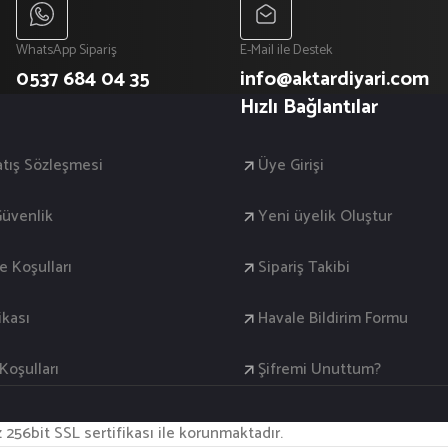
WhatsApp Sipariş
E-Mail ile Destek
0537 684 04 35
info@aktardiyari.com
Hızlı Bağlantılar
atış Sözleşmesi
Üye Girişi
 Güvenlik
Yeni üyelik Oluştur
de Koşulları
Sipariş Takibi
ikası
Havale Bildirim Formu
oşulları
Şifremi Unuttum?
iz 256bit SSL sertifikası ile korunmaktadır.