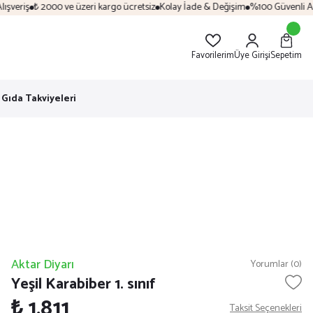
veriş
₺ 2000 ve üzeri kargo ücretsiz
Kolay İade & Değişim
%100 Güvenli Alış
Favorilerim
Üye Girişi
Sepetim
Gıda Takviyeleri
Aktar Diyarı
Yorumlar (0)
Yeşil Karabiber 1. sınıf
₺ 1.811
Taksit Seçenekleri