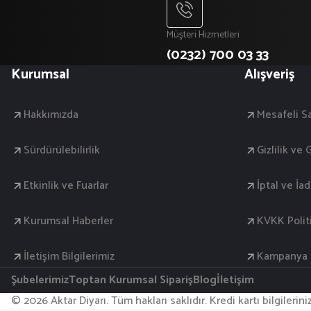
Müşteri Hizmetleri
(0232) 700 03 33
Kurumsal
Alışveriş
Hakkımızda
Mesafeli S
Sürdürülebilirlik
Gizlilik ve
Etkinlik ve Fuarlar
İptal ve İa
Kurumsal Haberler
KVKK Polit
İletişim Bilgilerimiz
Kampanya K
Şubelerimiz
Toptan Kurumsal Sipariş
Blog
İletişim
© 2026 Aktar Diyarı. Tüm hakları saklıdır. Kredi kartı bilgilerin