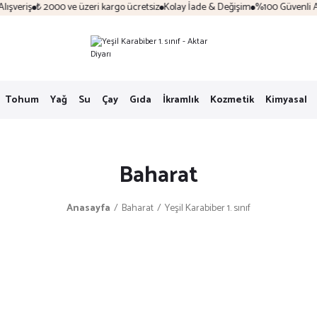
şveriş
₺ 2000 ve üzeri kargo ücretsiz
Kolay İade & Değişim
%100 Güvenli Alış
Tohum
Yağ
Su
Çay
Gıda
İkramlık
Kozmetik
Kimyasal
Baharat
Anasayfa
Baharat
Yeşil Karabiber 1. sınıf