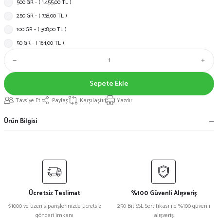
500 GR - ( 1.455,00 TL )
250 GR - ( 738,00 TL )
100 GR - ( 308,00 TL )
50 GR - ( 164,00 TL )
Sepete Ekle
Tavsiye Et
Paylaş
Karşılaştır
Yazdır
Ürün Bilgisi
Ücretsiz Teslimat
%100 Güvenli Alışveriş
₺1000 ve üzeri siparişlerinizde ücretsiz
250 Bit SSL Sertifikası ile %100 güvenli
gönderi imkanı
alışveriş