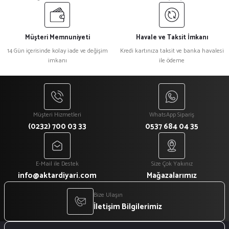
Müşteri Memnuniyeti
Havale ve Taksit İmkanı
14 Gün içerisinde kolay iade ve değişim
Kredi kartınıza taksit ve banka havalesi
imkanı
ile ödeme
Müşteri Hizmetleri
WhatsApp Sipariş
(0232) 700 03 33
0537 684 04 35
E-Mail ile Destek
Size Çok Yakınız
info@aktardiyari.com
Mağazalarımız
Bize Ulaşın
İletişim Bilgilerimiz