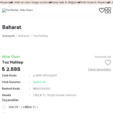
lışveriş
₺ 2000 ve üzeri kargo ücretsiz
Kolay İade & Değişim
%100 Güvenli Alışveriş
₺ 2
Baharat
Anasayfa
Baharat
Toz Mahlep
Aktar Diyarı
Yorumlar (0)
Toz Mahlep
₺ 2.888
Taksit Seçenekleri
Stok Kodu
a_BHR-ADY01537M
Stok Durumu
Stokta var
Barkod Kodu
8684727001537
Havale
2.801,36 TL (%3,00 havale indirimi)
Seçenekler
1000 GR - ( 2.888,00 TL )