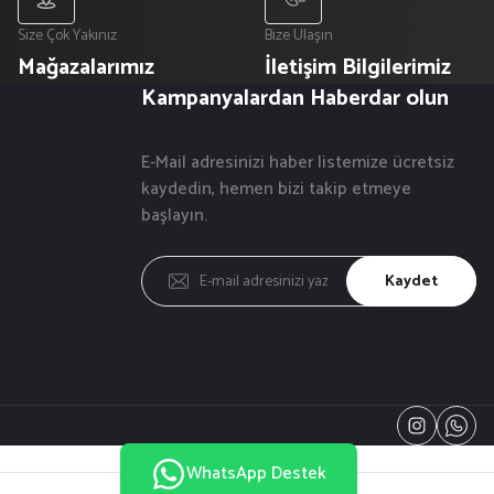
Size Çok Yakınız
Bize Ulaşın
Mağazalarımız
İletişim Bilgilerimiz
Kampanyalardan Haberdar olun
E-Mail adresinizi haber listemize ücretsiz
kaydedin, hemen bizi takip etmeye
başlayın.
Kaydet
WhatsApp Destek