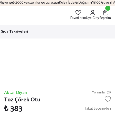
veriş
₺ 2000 ve üzeri kargo ücretsiz
Kolay İade & Değişim
%100 Güvenli Alış
Favorilerim
Üye Girişi
Sepetim
Gıda Takviyeleri
Aktar Diyarı
Yorumlar (0)
Toz Çörek Otu
₺ 383
Taksit Seçenekleri