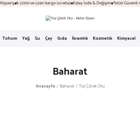
şveriş
₺ 2000 ve üzeri kargo ücretsiz
Kolay İade & Değişim
%100 Güvenli Alış
Tohum
Yağ
Su
Çay
Gıda
İkramlık
Kozmetik
Kimyasal
Baharat
Anasayfa
Baharat
Toz Çörek Otu