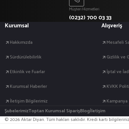
Müşteri Hizmetleri
(0232) 700 03 33
Kurumsal
Alışveriş
Hakkımızda
Mesafeli S
Sürdürülebilirlik
Gizlilik ve
Etkinlik ve Fuarlar
İptal ve İa
Kurumsal Haberler
KVKK Polit
İletişim Bilgilerimiz
Kampanya K
Şubelerimiz
Toptan Kurumsal Sipariş
Blog
İletişim
© 2026 Aktar Diyarı. Tüm hakları saklıdır. Kredi kartı bilgilerin