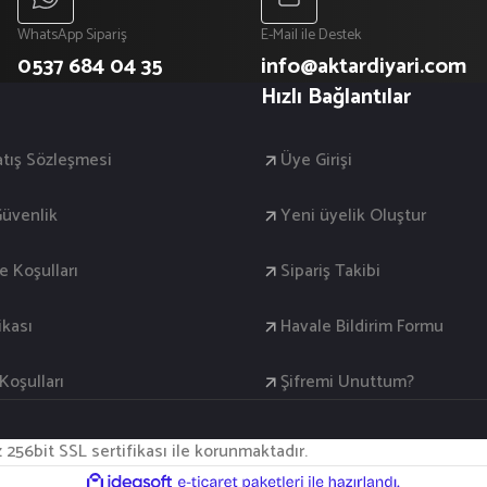
WhatsApp Sipariş
E-Mail ile Destek
0537 684 04 35
info@aktardiyari.com
Hızlı Bağlantılar
atış Sözleşmesi
Üye Girişi
 Güvenlik
Yeni üyelik Oluştur
de Koşulları
Sipariş Takibi
ikası
Havale Bildirim Formu
oşulları
Şifremi Unuttum?
iz 256bit SSL sertifikası ile korunmaktadır.
ile
ideasoft
e-