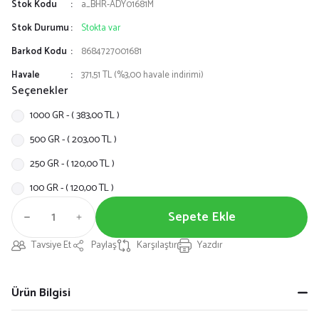
Stok Kodu
a_BHR-ADY01681M
Stok Durumu
Stokta var
Barkod Kodu
8684727001681
Havale
371,51 TL (%3,00 havale indirimi)
Seçenekler
1000 GR - ( 383,00 TL )
500 GR - ( 203,00 TL )
250 GR - ( 120,00 TL )
100 GR - ( 120,00 TL )
Sepete Ekle
Tavsiye Et
Paylaş
Karşılaştır
Yazdır
Ürün Bilgisi