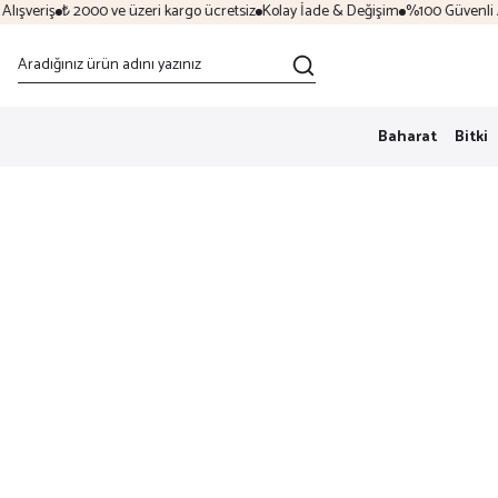
şveriş
₺ 2000 ve üzeri kargo ücretsiz
Kolay İade & Değişim
%100 Güvenli Alı
Baharat
Bitki