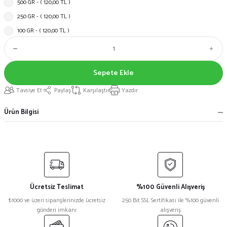
500 GR - ( 120,00 TL )
250 GR - ( 120,00 TL )
100 GR - ( 120,00 TL )
Sepete Ekle
Tavsiye Et
Paylaş
Karşılaştır
Yazdır
Ürün Bilgisi
Ücretsiz Teslimat
%100 Güvenli Alışveriş
₺1000 ve üzeri siparişlerinizde ücretsiz
250 Bit SSL Sertifikası ile %100 güvenli
gönderi imkanı
alışveriş