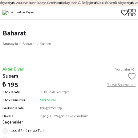
ışveriş
₺ 2000 ve üzeri kargo ücretsiz
Kolay İade & Değişim
%100 Güvenli Alışveriş
₺ 20
Baharat
Anasayfa
Baharat
Susam
Aktar Diyarı
Yorumlar (0)
Susam
₺ 195
Taksit Seçenekleri
Stok Kodu
a_BHR-ADY01629M
Stok Durumu
Stokta var
Barkod Kodu
8684727001629
Havale
189,15 TL (%3,00 havale indirimi)
Seçenekler
1000 GR - ( 195,00 TL )