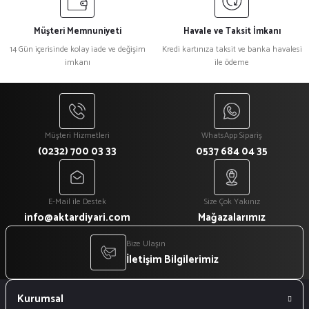
Müşteri Memnuniyeti
Havale ve Taksit İmkanı
14 Gün içerisinde kolay iade ve değişim
Kredi kartınıza taksit ve banka havalesi
imkanı
ile ödeme
Müşteri Hizmetleri
WhatsApp Sipariş
(0232) 700 03 33
0537 684 04 35
E-Mail ile Destek
Size Çok Yakınız
info@aktardiyari.com
Mağazalarımız
Bize Ulaşın
İletişim Bilgilerimiz
Kurumsal