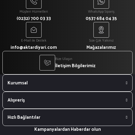
Müşteri Hizmetleri
WhatsApp Sipariş
(0232) 700 03 33
0537 684 04 35
E-Mail ile Destek
Size Çok Yakınız
info@aktardiyari.com
Mağazalarımız
Bize Ulaşın
İletişim Bilgilerimiz
Kurumsal
Alışveriş
Hızlı Bağlantılar
Kampanyalardan Haberdar olun