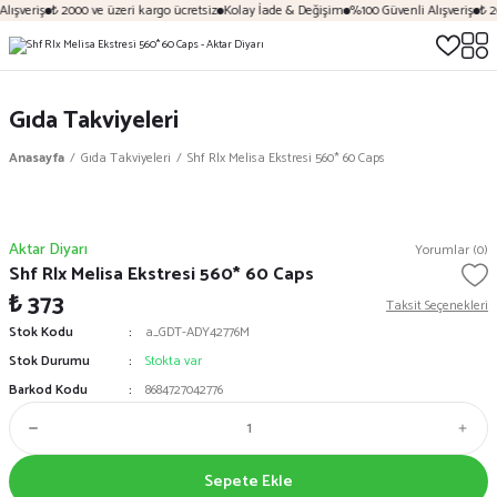
lışveriş
₺ 2000 ve üzeri kargo ücretsiz
Kolay İade & Değişim
%100 Güvenli Alışveriş
₺ 2
Gıda Takviyeleri
Anasayfa
Gıda Takviyeleri
Shf Rlx Melisa Ekstresi 560* 60 Caps
Aktar Diyarı
Yorumlar (0)
Shf Rlx Melisa Ekstresi 560* 60 Caps
₺ 373
Taksit Seçenekleri
Stok Kodu
a_GDT-ADY42776M
Stok Durumu
Stokta var
Barkod Kodu
8684727042776
Sepete Ekle