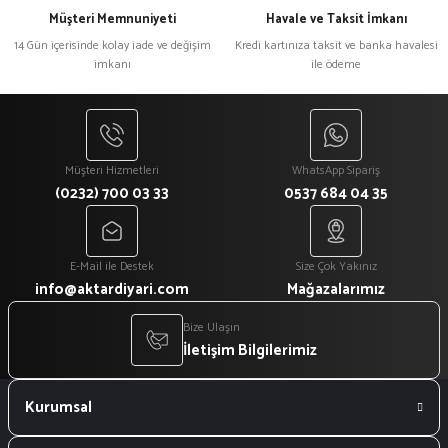
Müşteri Memnuniyeti
Havale ve Taksit İmkanı
14 Gün içerisinde kolay iade ve değişim
Kredi kartınıza taksit ve banka havalesi
imkanı
ile ödeme
Müşteri Hizmetleri
WhatsApp Sipariş
(0232) 700 03 33
0537 684 04 35
E-Mail ile Destek
Size Çok Yakınız
info@aktardiyari.com
Mağazalarımız
Bize Ulaşın
İletişim Bilgilerimiz
Kurumsal