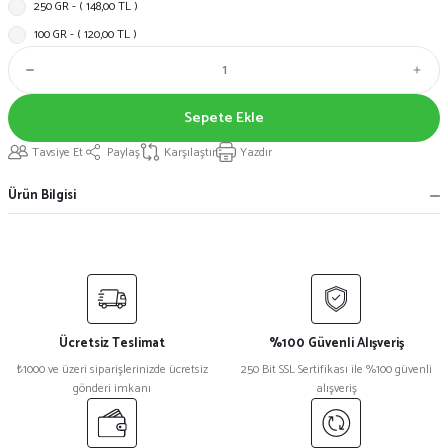
250 GR - ( 148,00 TL )
100 GR - ( 120,00 TL )
Sepete Ekle
Tavsiye Et
Paylaş
Karşılaştır
Yazdır
Ürün Bilgisi
Ücretsiz Teslimat
%100 Güvenli Alışveriş
₺1000 ve üzeri siparişlerinizde ücretsiz
250 Bit SSL Sertifikası ile %100 güvenli
gönderi imkanı
alışveriş