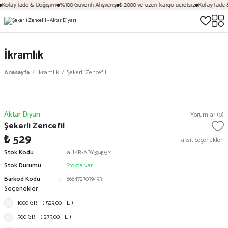
Kolay İade & Değişim
%100 Güvenli Alışveriş
₺ 2000 ve üzeri kargo ücretsiz
Kolay İade 
İkramlık
Anasayfa
İkramlık
Şekerli Zencefil
Aktar Diyarı
Yorumlar (0)
Şekerli Zencefil
₺ 529
Taksit Seçenekleri
Stok Kodu
a_IKR-ADY39493M
Stok Durumu
Stokta var
Barkod Kodu
8684727039493
Seçenekler
1000 GR - ( 529,00 TL )
500 GR - ( 275,00 TL )