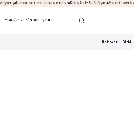
şveriş
₺ 2000 ve üzeri kargo ücretsiz
Kolay İade & Değişim
%100 Güvenli Alış
Baharat
Bitki