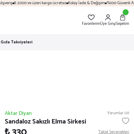
veriş
₺ 2000 ve üzeri kargo ücretsiz
Kolay İade & Değişim
%100 Güvenli Alışv
Favorilerim
Üye Girişi
Sepetim
Gıda Takviyeleri
Aktar Diyarı
Yorumlar (0)
Sandaloz Sakızlı Elma Sirkesi
₺ 330
Taksit Seçenekleri