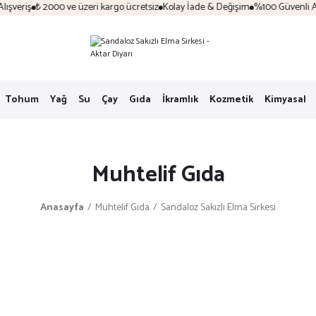
veriş
₺ 2000 ve üzeri kargo ücretsiz
Kolay İade & Değişim
%100 Güvenli Alış
Tohum
Yağ
Su
Çay
Gıda
İkramlık
Kozmetik
Kimyasal
Muhtelif Gıda
Anasayfa
Muhtelif Gıda
Sandaloz Sakızlı Elma Sirkesi