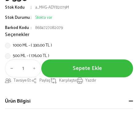
Stok Kodu
a_MHG-ADY82079M
Stok Durumu
Stokta var
Barkod Kodu
8684727082079
Seçenekler
1000 ML - ( 330,00 TL )
500 ML - ( 176,00 TL )
Sepete Ekle
Tavsiye Et
Paylaş
Karşılaştır
Yazdır
Ürün Bilgisi