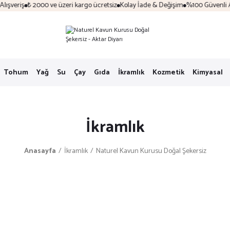
şveriş
₺ 2000 ve üzeri kargo ücretsiz
Kolay İade & Değişim
%100 Güvenli Alı
Tohum
Yağ
Su
Çay
Gıda
İkramlık
Kozmetik
Kimyasal
İkramlık
Anasayfa
İkramlık
Naturel Kavun Kurusu Doğal Şekersiz