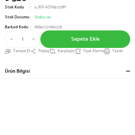
Stok Kodu
a_IKR-ADY84028M
Stok Durumu
Stokta var
Barkod Kodu
8684727084028
Sepete Ekle
Tavsiye Et
Paylaş
Karşılaştır
Fiyat Alarmı
Yazdır
Ürün Bilgisi