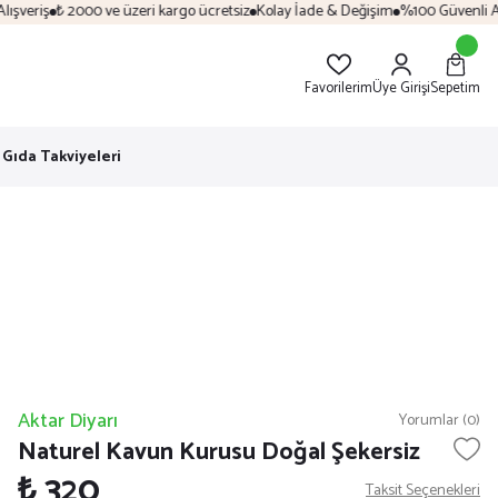
şveriş
₺ 2000 ve üzeri kargo ücretsiz
Kolay İade & Değişim
%100 Güvenli Alış
Favorilerim
Üye Girişi
Sepetim
Gıda Takviyeleri
Aktar Diyarı
Yorumlar (0)
Naturel Kavun Kurusu Doğal Şekersiz
₺ 320
Taksit Seçenekleri