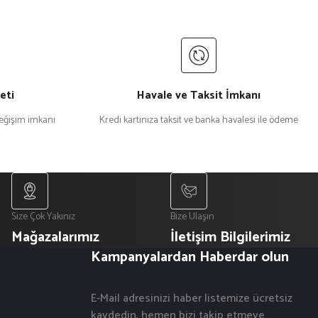
eti
Havale ve Taksit İmkanı
değişim imkanı
Kredi kartınıza taksit ve banka havalesi ile ödeme
Size Çok Yakınız
Bize Ulaşın
Mağazalarımız
İletişim Bilgilerimiz
Kampanyalardan Haberdar olun
E-Mail adresinizi haber listemize ücretsiz
kaydedin, hemen bizi takip etmeye