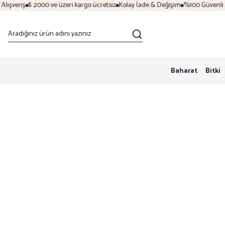
ışveriş
₺ 2000 ve üzeri kargo ücretsiz
Kolay İade & Değişim
%100 Güvenli Alı
Baharat
Bitki