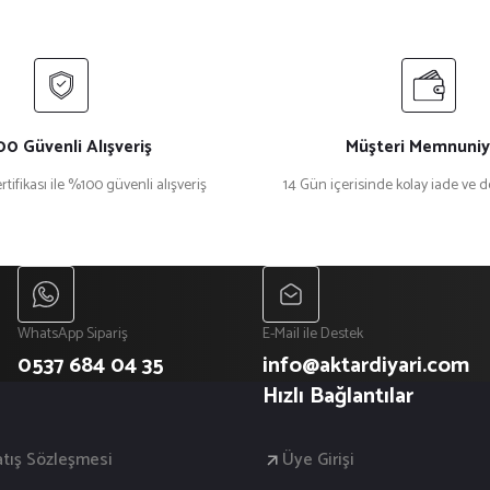
0 Güvenli Alışveriş
Müşteri Memnuniy
rtifikası ile %100 güvenli alışveriş
14 Gün içerisinde kolay iade ve 
WhatsApp Sipariş
E-Mail ile Destek
0537 684 04 35
info@aktardiyari.com
Hızlı Bağlantılar
atış Sözleşmesi
Üye Girişi