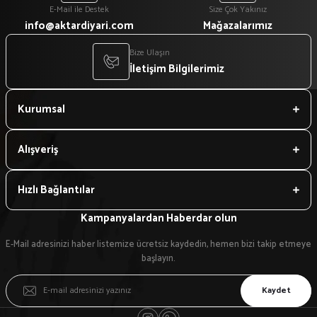
E-Mail ile Destek
Size Çok Yakınız
info@aktardiyari.com
Mağazalarımız
Bize Ulaşın
İletişim Bilgilerimiz
Kurumsal
Alışveriş
Hızlı Bağlantılar
Kampanyalardan Haberdar olun
E-Mail adresinizi haber listemize ücretsiz kaydedin, hemen bizi takip etmeye
başlayın.
Kaydet