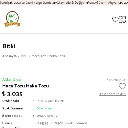
şveriş
₺ 2000 ve üzeri kargo ücretsiz
Kolay İade & Değişim
%100 Güvenli Alışveriş
₺ 200
Bitki
Anasayfa
Bitki
Maca Tozu Maka Tozu
Aktar Diyarı
Yorumlar (0)
Maca Tozu Maka Tozu
₺ 3.035
Taksit Seçenekleri
Stok Kodu
a_BTK-ADY38052M
Stok Durumu
Stokta var
Barkod Kodu
8684727038052
Havale
2.943,95 TL (%3,00 havale indirimi)