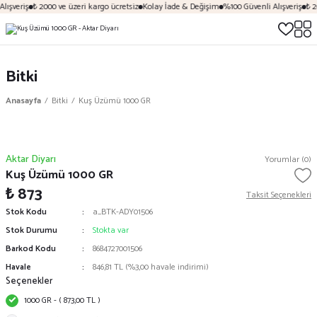
lışveriş
₺ 2000 ve üzeri kargo ücretsiz
Kolay İade & Değişim
%100 Güvenli Alışveriş
₺ 20
Bitki
Anasayfa
Bitki
Kuş Üzümü 1000 GR
Aktar Diyarı
Yorumlar (0)
Kuş Üzümü 1000 GR
₺ 873
Taksit Seçenekleri
Stok Kodu
a_BTK-ADY01506
Stok Durumu
Stokta var
Barkod Kodu
8684727001506
Havale
846,81 TL (%3,00 havale indirimi)
Seçenekler
1000 GR - ( 873,00 TL )