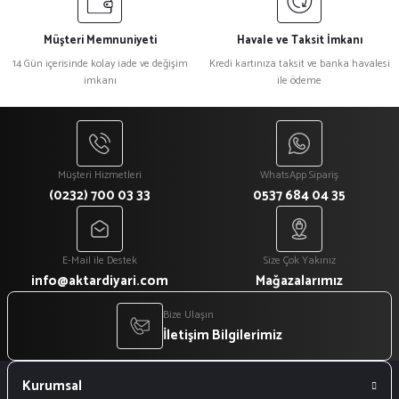
Müşteri Memnuniyeti
Havale ve Taksit İmkanı
14 Gün içerisinde kolay iade ve değişim
Kredi kartınıza taksit ve banka havalesi
imkanı
ile ödeme
Müşteri Hizmetleri
WhatsApp Sipariş
(0232) 700 03 33
0537 684 04 35
E-Mail ile Destek
Size Çok Yakınız
info@aktardiyari.com
Mağazalarımız
Bize Ulaşın
İletişim Bilgilerimiz
Kurumsal