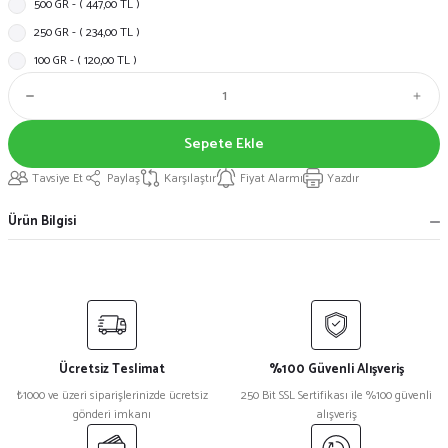
500 GR - ( 447,00 TL )
250 GR - ( 234,00 TL )
100 GR - ( 120,00 TL )
Sepete Ekle
Tavsiye Et
Paylaş
Karşılaştır
Fiyat Alarmı
Yazdır
Ürün Bilgisi
Ücretsiz Teslimat
%100 Güvenli Alışveriş
₺1000 ve üzeri siparişlerinizde ücretsiz
250 Bit SSL Sertifikası ile %100 güvenli
gönderi imkanı
alışveriş