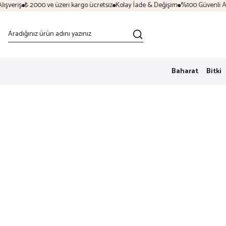
veriş
₺ 2000 ve üzeri kargo ücretsiz
Kolay İade & Değişim
%100 Güvenli Alışv
Baharat
Bitki