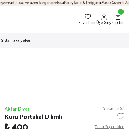
eriş
₺ 2000 ve üzeri kargo ücretsiz
Kolay İade & Değişim
%100 Güvenli Alışve
Favorilerim
Üye Girişi
Sepetim
Gıda Takviyeleri
Aktar Diyarı
Yorumlar (0)
Kuru Portakal Dilimli
₺ 400
Taksit Seçenekleri