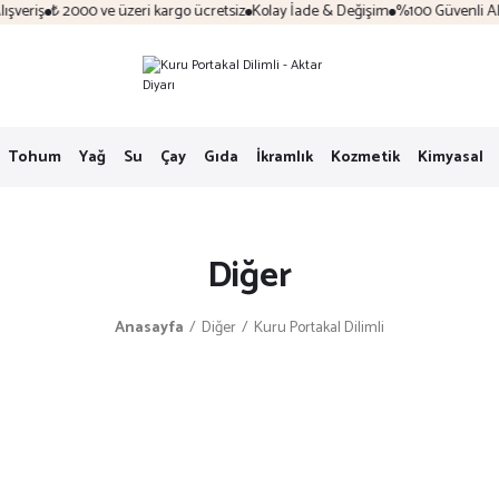
eriş
₺ 2000 ve üzeri kargo ücretsiz
Kolay İade & Değişim
%100 Güvenli Alışv
Tohum
Yağ
Su
Çay
Gıda
İkramlık
Kozmetik
Kimyasal
Diğer
Anasayfa
Diğer
Kuru Portakal Dilimli