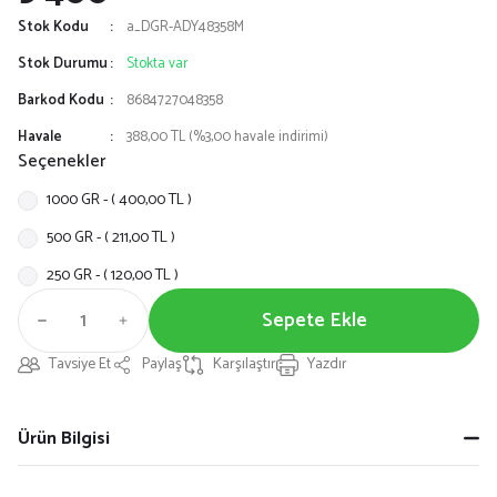
Stok Kodu
a_DGR-ADY48358M
Stok Durumu
Stokta var
Barkod Kodu
8684727048358
Havale
388,00 TL (%3,00 havale indirimi)
Seçenekler
1000 GR - ( 400,00 TL )
500 GR - ( 211,00 TL )
250 GR - ( 120,00 TL )
Sepete Ekle
Tavsiye Et
Paylaş
Karşılaştır
Yazdır
Ürün Bilgisi