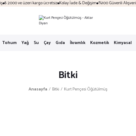
₺ 2000 ve üzeri kargo ücretsiz
Kolay İade & Değişim
%100 Güvenli Alışveriş
Tohum
Yağ
Su
Çay
Gıda
İkramlık
Kozmetik
Kimyasal
Bitki
Anasayfa
Bitki
Kurt Pençesi Öğütülmüş