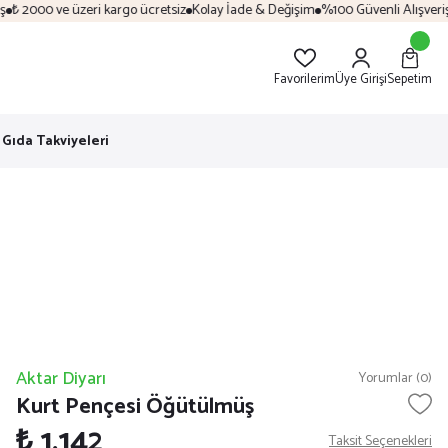
₺ 2000 ve üzeri kargo ücretsiz
Kolay İade & Değişim
%100 Güvenli Alışveriş
₺
Favorilerim
Üye Girişi
Sepetim
Gıda Takviyeleri
Aktar Diyarı
Yorumlar (0)
Kurt Pençesi Öğütülmüş
₺ 1.142
Taksit Seçenekleri