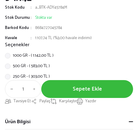
Stok Kodu
a_BTK-ADY45784M
Stok Durumu
Stokta var
Barkod Kodu
8684727045784
Havale
1.107,74 TL (%3,00 havale indirimi)
Seçenekler
1000 GR - ( 1.142,00 TL )
500 GR - ( 583,00 TL )
250 GR - ( 303,00 TL )
Sepete Ekle
Tavsiye Et
Paylaş
Karşılaştır
Yazdır
Ürün Bilgisi