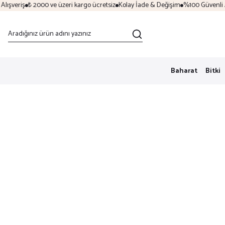
şveriş
₺ 2000 ve üzeri kargo ücretsiz
Kolay İade & Değişim
%100 Güvenli Alı
Baharat
Bitki