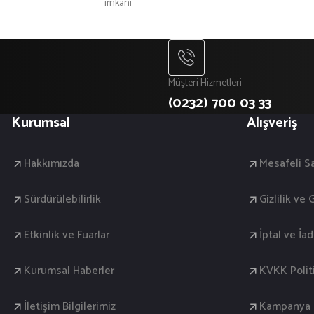
imkanı
Müşteri Hizmetleri
(0232) 700 03 33
Kurumsal
Alışveriş
Hakkımızda
Mesafeli S
Sürdürülebilirlik
Gizlilik ve
Etkinlik ve Fuarlar
İptal ve İa
Kurumsal Haberler
KVKK Polit
İletişim Bilgilerimiz
Kampanya K