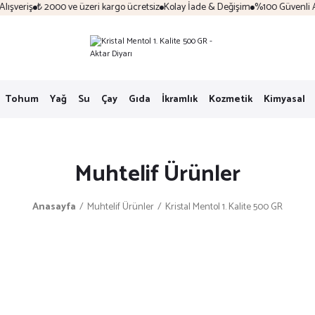
şveriş
₺ 2000 ve üzeri kargo ücretsiz
Kolay İade & Değişim
%100 Güvenli Alış
Tohum
Yağ
Su
Çay
Gıda
İkramlık
Kozmetik
Kimyasal
Muhtelif Ürünler
Anasayfa
Muhtelif Ürünler
Kristal Mentol 1. Kalite 500 GR