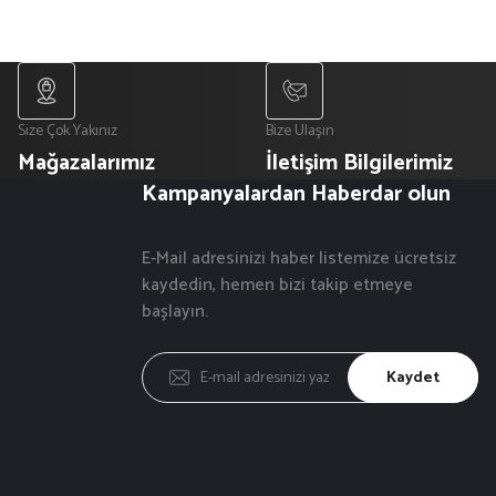
Size Çok Yakınız
Bize Ulaşın
Mağazalarımız
İletişim Bilgilerimiz
Kampanyalardan Haberdar olun
E-Mail adresinizi haber listemize ücretsiz
kaydedin, hemen bizi takip etmeye
başlayın.
Kaydet