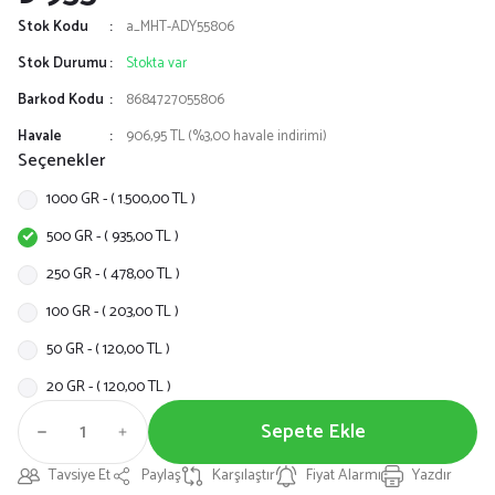
Stok Kodu
a_MHT-ADY55806
Stok Durumu
Stokta var
Barkod Kodu
8684727055806
Havale
906,95 TL (%3,00 havale indirimi)
Seçenekler
1000 GR - ( 1.500,00 TL )
500 GR - ( 935,00 TL )
250 GR - ( 478,00 TL )
100 GR - ( 203,00 TL )
50 GR - ( 120,00 TL )
20 GR - ( 120,00 TL )
Sepete Ekle
Tavsiye Et
Paylaş
Karşılaştır
Fiyat Alarmı
Yazdır