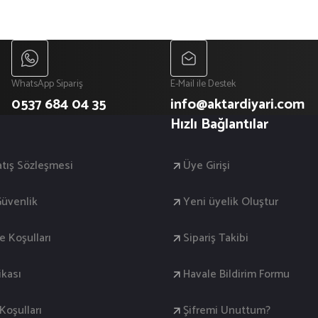
WhatsApp Sipariş
E-Mail ile Destek
0537 684 04 35
info@aktardiyari.com
Hızlı Bağlantılar
atış Sözleşmesi
Üye Girişi
 Güvenlik
Yeni üyelik Oluştur
de Koşulları
Sipariş Takibi
ikası
Havale Bildirim Formu
oşulları
Şifremi Unuttum?