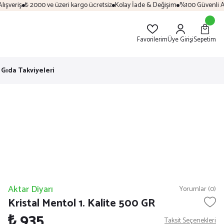
veriş
₺ 2000 ve üzeri kargo ücretsiz
Kolay İade & Değişim
%100 Güvenli Alış
Favorilerim
Üye Girişi
Sepetim
Gıda Takviyeleri
Aktar Diyarı
Yorumlar (0)
Kristal Mentol 1. Kalite 500 GR
₺ 935
Taksit Seçenekleri