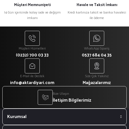
Müşteri Memnuniyeti
Havale ve Taksit İmkanı
14 Gün içerisinde kolay iade ve değişim
Kredi kartınıza taksit ve banka havalesi
imkanı
ile ödeme
Müşteri Hizmetleri
WhatsApp Sipariş
(0232) 700 03 33
0537 684 04 35
E-Mail ile Destek
Size Çok Yakınız
info@aktardiyari.com
Mağazalarımız
Bize Ulaşın
İletişim Bilgilerimiz
Kurumsal