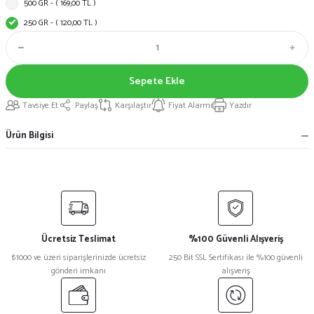
500 GR - ( 169,00 TL )
250 GR - ( 120,00 TL )
Sepete Ekle
Tavsiye Et
Paylaş
Karşılaştır
Fiyat Alarmı
Yazdır
Ürün Bilgisi
Ücretsiz Teslimat
%100 Güvenli Alışveriş
₺1000 ve üzeri siparişlerinizde ücretsiz
250 Bit SSL Sertifikası ile %100 güvenli
gönderi imkanı
alışveriş