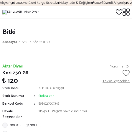
lışveriş
₺ 2000 ve üzeri kargo ücretsiz
Kolay İade & Değişim
%100 Güvenli Alışveriş
₺ 20
Bitki
Anasayfa
Bitki
Köri 250 GR
Aktar Diyarı
Yorumlar (0)
Köri 250 GR
₺ 120
Taksit Seçenekleri
Stok Kodu
a_BTK-ADY07348
Stok Durumu
Stokta var
Barkod Kodu
8684727007348
Havale
116,40 TL (%3,00 havale indirimi)
Seçenekler
1000 GR - ( 317,00 TL )