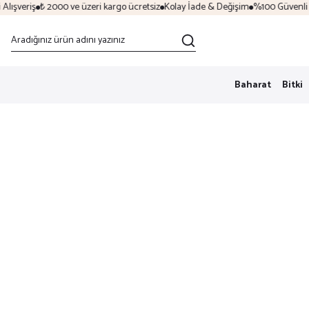
ışveriş
₺ 2000 ve üzeri kargo ücretsiz
Kolay İade & Değişim
%100 Güvenli Alı
Baharat
Bitki