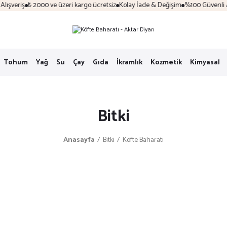
şveriş
₺ 2000 ve üzeri kargo ücretsiz
Kolay İade & Değişim
%100 Güvenli Alı
Tohum
Yağ
Su
Çay
Gıda
İkramlık
Kozmetik
Kimyasal
Bitki
Anasayfa
Bitki
Köfte Baharatı