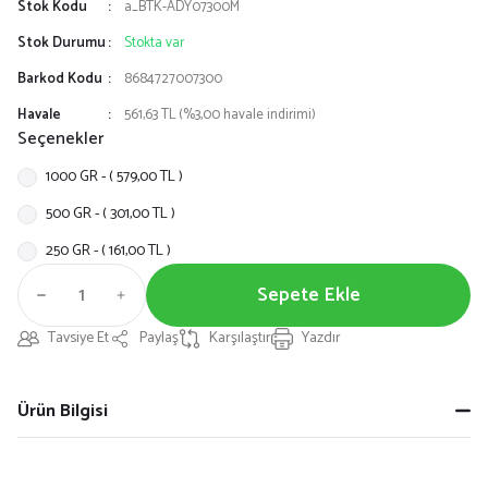
Stok Kodu
a_BTK-ADY07300M
Stok Durumu
Stokta var
Barkod Kodu
8684727007300
Havale
561,63 TL (%3,00 havale indirimi)
Seçenekler
1000 GR - ( 579,00 TL )
500 GR - ( 301,00 TL )
250 GR - ( 161,00 TL )
Sepete Ekle
Tavsiye Et
Paylaş
Karşılaştır
Yazdır
Ürün Bilgisi