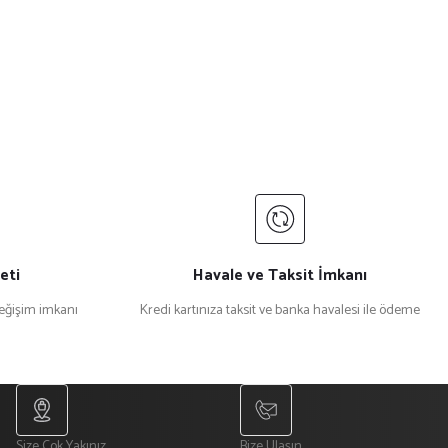
eti
Havale ve Taksit İmkanı
değişim imkanı
Kredi kartınıza taksit ve banka havalesi ile ödeme
Size Çok Yakınız
Bize Ulaşın