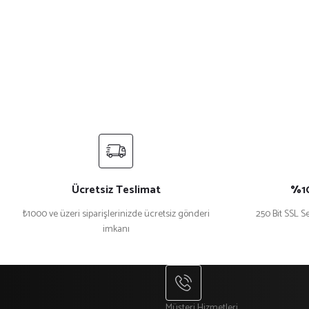
Ücretsiz Teslimat
%10
₺1000 ve üzeri siparişlerinizde ücretsiz gönderi
250 Bit SSL Se
imkanı
Müşteri Hizmetleri