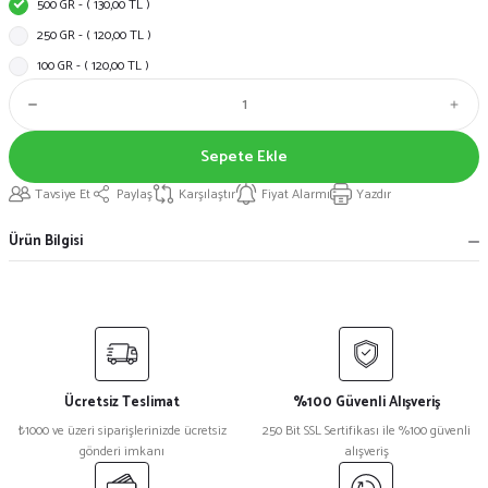
500 GR - ( 130,00 TL )
250 GR - ( 120,00 TL )
100 GR - ( 120,00 TL )
Sepete Ekle
Tavsiye Et
Paylaş
Karşılaştır
Fiyat Alarmı
Yazdır
Ürün Bilgisi
Ücretsiz Teslimat
%100 Güvenli Alışveriş
₺1000 ve üzeri siparişlerinizde ücretsiz
250 Bit SSL Sertifikası ile %100 güvenli
gönderi imkanı
alışveriş