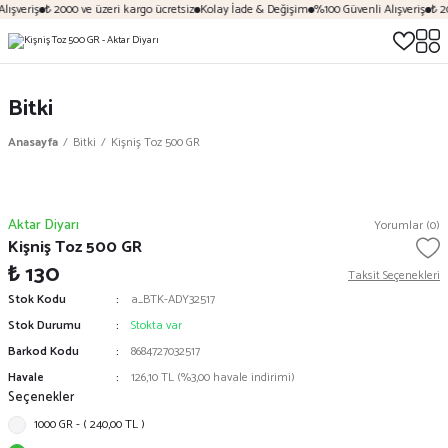
ışveriş
₺ 2000 ve üzeri kargo ücretsiz
Kolay İade & Değişim
%100 Güvenli Alışveriş
₺ 20
Bitki
Anasayfa
Bitki
Kişniş Toz 500 GR
Aktar Diyarı
Yorumlar (0)
Kişniş Toz 500 GR
₺ 130
Taksit Seçenekleri
Stok Kodu
a_BTK-ADY32517
Stok Durumu
Stokta var
Barkod Kodu
8684727032517
Havale
126,10 TL (%3,00 havale indirimi)
Seçenekler
1000 GR - ( 240,00 TL )