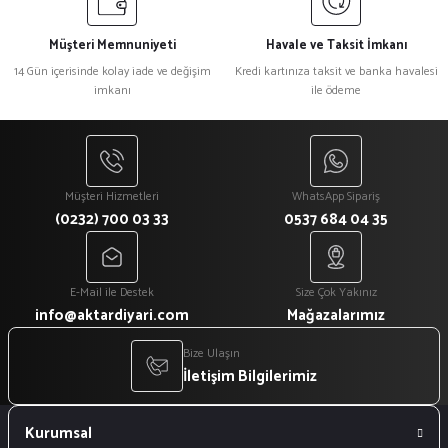
Müşteri Memnuniyeti
Havale ve Taksit İmkanı
14 Gün içerisinde kolay iade ve değişim
Kredi kartınıza taksit ve banka havalesi
imkanı
ile ödeme
Müşteri Hizmetleri
WhatsApp Sipariş
(0232) 700 03 33
0537 684 04 35
E-Mail ile Destek
Size Çok Yakınız
info@aktardiyari.com
Mağazalarımız
Bize Ulaşın
İletişim Bilgilerimiz
Kurumsal