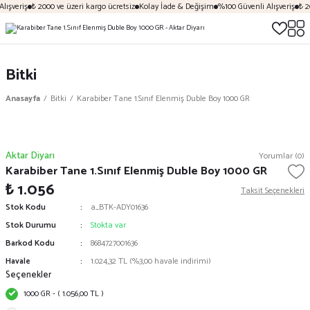
lışveriş
₺ 2000 ve üzeri kargo ücretsiz
Kolay İade & Değişim
%100 Güvenli Alışveriş
₺ 20
Bitki
Anasayfa
Bitki
Karabiber Tane 1.Sınıf Elenmiş Duble Boy 1000 GR
Aktar Diyarı
Yorumlar (0)
Karabiber Tane 1.Sınıf Elenmiş Duble Boy 1000 GR
₺ 1.056
Taksit Seçenekleri
Stok Kodu
a_BTK-ADY01636
Stok Durumu
Stokta var
Barkod Kodu
8684727001636
Havale
1.024,32 TL (%3,00 havale indirimi)
Seçenekler
1000 GR - ( 1.056,00 TL )