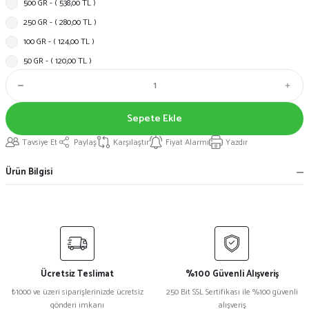
500 GR - ( 538,00 TL )
250 GR - ( 280,00 TL )
100 GR - ( 124,00 TL )
50 GR - ( 120,00 TL )
Sepete Ekle
Tavsiye Et
Paylaş
Karşılaştır
Fiyat Alarmı
Yazdır
Ürün Bilgisi
Ücretsiz Teslimat
%100 Güvenli Alışveriş
₺1000 ve üzeri siparişlerinizde ücretsiz
250 Bit SSL Sertifikası ile %100 güvenli
gönderi imkanı
alışveriş