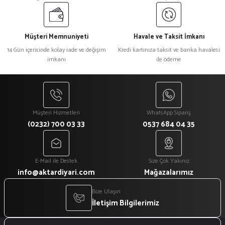
Müşteri Memnuniyeti
Havale ve Taksit İmkanı
14 Gün içerisinde kolay iade ve değişim
Kredi kartınıza taksit ve banka havalesi
imkanı
ile ödeme
Müşteri Hizmetleri
WhatsApp Sipariş
(0232) 700 03 33
0537 684 04 35
E-Mail ile Destek
Size Çok Yakınız
info@aktardiyari.com
Mağazalarımız
Bize Ulaşın
İletişim Bilgilerimiz