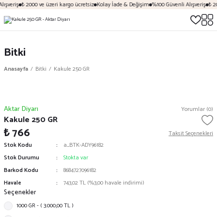
ışveriş
₺ 2000 ve üzeri kargo ücretsiz
Kolay İade & Değişim
%100 Güvenli Alışveriş
₺ 20
Bitki
Anasayfa
Bitki
Kakule 250 GR
Aktar Diyarı
Yorumlar (0)
Kakule 250 GR
₺ 766
Taksit Seçenekleri
Stok Kodu
a_BTK-ADY96182
Stok Durumu
Stokta var
Barkod Kodu
8684727096182
Havale
743,02 TL (%3,00 havale indirimi)
Seçenekler
1000 GR - ( 3.000,00 TL )