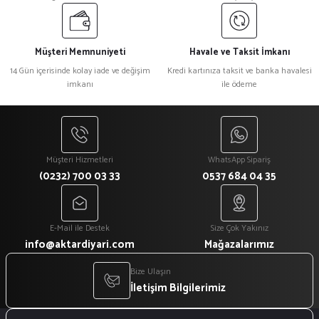
Müşteri Memnuniyeti
Havale ve Taksit İmkanı
14 Gün içerisinde kolay iade ve değişim
Kredi kartınıza taksit ve banka havalesi
imkanı
ile ödeme
Müşteri Hizmetleri
WhatsApp Sipariş
(0232) 700 03 33
0537 684 04 35
E-Mail ile Destek
Size Çok Yakınız
info@aktardiyari.com
Mağazalarımız
Bize Ulaşın
İletişim Bilgilerimiz