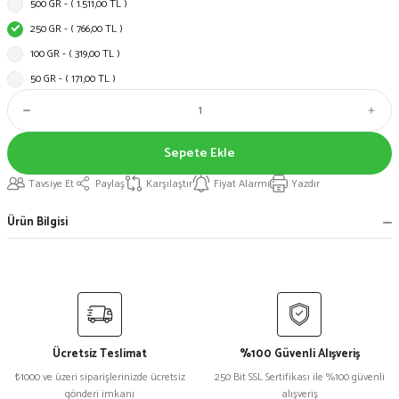
500 GR - ( 1.511,00 TL )
250 GR - ( 766,00 TL )
100 GR - ( 319,00 TL )
50 GR - ( 171,00 TL )
Sepete Ekle
Tavsiye Et
Paylaş
Karşılaştır
Fiyat Alarmı
Yazdır
Ürün Bilgisi
Ücretsiz Teslimat
%100 Güvenli Alışveriş
₺1000 ve üzeri siparişlerinizde ücretsiz
250 Bit SSL Sertifikası ile %100 güvenli
gönderi imkanı
alışveriş