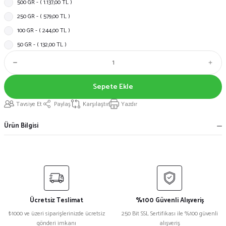
500 GR - ( 1.137,00 TL )
250 GR - ( 579,00 TL )
100 GR - ( 244,00 TL )
50 GR - ( 132,00 TL )
Sepete Ekle
Tavsiye Et
Paylaş
Karşılaştır
Yazdır
Ürün Bilgisi
Ücretsiz Teslimat
%100 Güvenli Alışveriş
₺1000 ve üzeri siparişlerinizde ücretsiz
250 Bit SSL Sertifikası ile %100 güvenli
gönderi imkanı
alışveriş