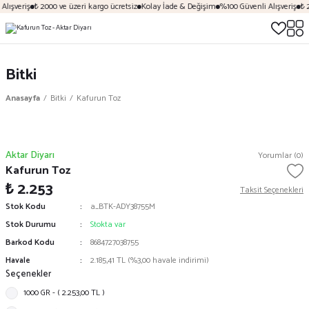
lışveriş
₺ 2000 ve üzeri kargo ücretsiz
Kolay İade & Değişim
%100 Güvenli Alışveriş
₺ 2
Bitki
Anasayfa
Bitki
Kafurun Toz
Aktar Diyarı
Yorumlar (0)
Kafurun Toz
₺ 2.253
Taksit Seçenekleri
Stok Kodu
a_BTK-ADY38755M
Stok Durumu
Stokta var
Barkod Kodu
8684727038755
Havale
2.185,41 TL (%3,00 havale indirimi)
Seçenekler
1000 GR - ( 2.253,00 TL )