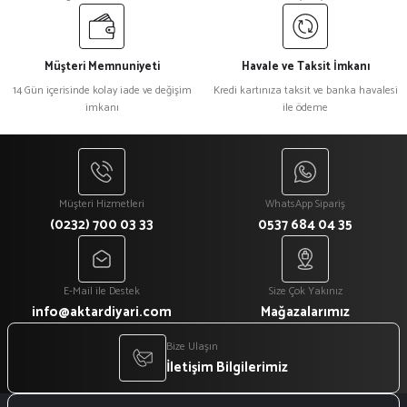
Müşteri Memnuniyeti
Havale ve Taksit İmkanı
14 Gün içerisinde kolay iade ve değişim
Kredi kartınıza taksit ve banka havalesi
imkanı
ile ödeme
Müşteri Hizmetleri
WhatsApp Sipariş
(0232) 700 03 33
0537 684 04 35
E-Mail ile Destek
Size Çok Yakınız
info@aktardiyari.com
Mağazalarımız
Bize Ulaşın
İletişim Bilgilerimiz