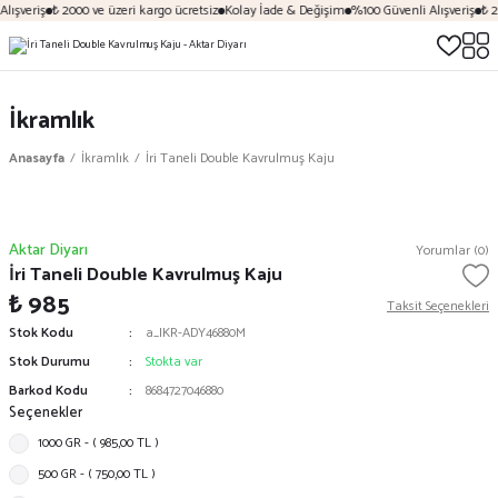
lışveriş
₺ 2000 ve üzeri kargo ücretsiz
Kolay İade & Değişim
%100 Güvenli Alışveriş
₺ 2
İkramlık
Anasayfa
İkramlık
İri Taneli Double Kavrulmuş Kaju
Aktar Diyarı
Yorumlar (0)
İri Taneli Double Kavrulmuş Kaju
₺ 985
Taksit Seçenekleri
Stok Kodu
a_IKR-ADY46880M
Stok Durumu
Stokta var
Barkod Kodu
8684727046880
Seçenekler
1000 GR - ( 985,00 TL )
500 GR - ( 750,00 TL )