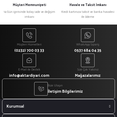
Müşteri Memnuniyeti
Havale ve Taksit İmkanı
14 Gün içerisinde kolay iade ve değişim
Kredi kartınıza taksit ve banka havalesi
imkanı
ile ödeme
Müşteri Hizmetleri
WhatsApp Sipariş
(0232) 700 03 33
0537 684 04 35
E-Mail ile Destek
Size Çok Yakınız
info@aktardiyari.com
Mağazalarımız
Bize Ulaşın
İletişim Bilgilerimiz
Kurumsal