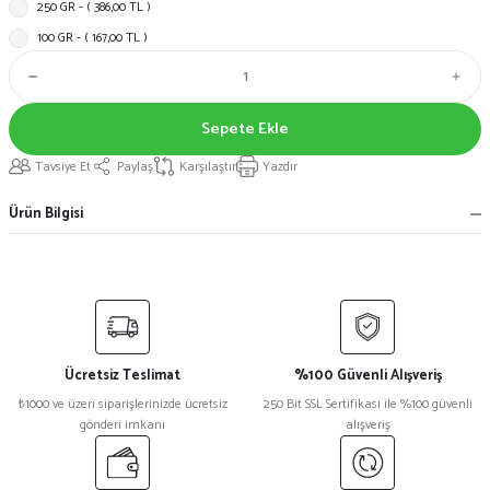
250 GR - ( 386,00 TL )
100 GR - ( 167,00 TL )
Sepete Ekle
Tavsiye Et
Paylaş
Karşılaştır
Yazdır
Ürün Bilgisi
Ücretsiz Teslimat
%100 Güvenli Alışveriş
₺1000 ve üzeri siparişlerinizde ücretsiz
250 Bit SSL Sertifikası ile %100 güvenli
gönderi imkanı
alışveriş