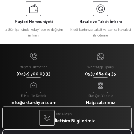
Müşteri Memnuniyeti
Havale ve Taksit İmkanı
14 Gün içerisinde kolay iade ve değişim
Kredi kartınıza taksit ve banka havalesi
imkanı
ile ödeme
Müşteri Hizmetleri
WhatsApp Sipariş
(0232) 700 03 33
0537 684 04 35
E-Mail ile Destek
Size Çok Yakınız
info@aktardiyari.com
Mağazalarımız
Bize Ulaşın
İletişim Bilgilerimiz