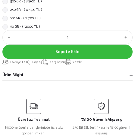
500 GR - ( 849,00 TL )
250 GR - ( 435,00 TL )
100 GR - ( 187,00 TL )
50 GR - ( 120,00 TL )
Sepete Ekle
Tavsiye Et
Paylaş
Karşılaştır
Yazdır
Ürün Bilgisi
Ücretsiz Teslimat
%100 Güvenli Alışveriş
₺1000 ve üzeri siparişlerinizde ücretsiz
250 Bit SSL Sertifikası ile %100 güvenli
gönderi imkanı
alışveriş