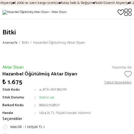
lışveriş
₺ 2000 ve üzeri kargo ücretsiz
Kolay İade & Değişim
%100 Güvenli Alışveriş
₺ 2
Bitki
Anasayfa
Bitki
Hazanbel Öğütülmüş Aktar Diyarı
Aktar Diyarı
Yorumlar (0)
Hazanbel Öğütülmüş Aktar Diyarı
₺ 1.675
Taksit Seçenekleri
Stok Kodu
a_BTK-ADY38571M
Stok Durumu
Stokta var
Barkod Kodu
8684727038571
Havale
1.624,75 TL (%3,00 havale indirimi)
Seçenekler
1000 GR - ( 1.675,00 TL )