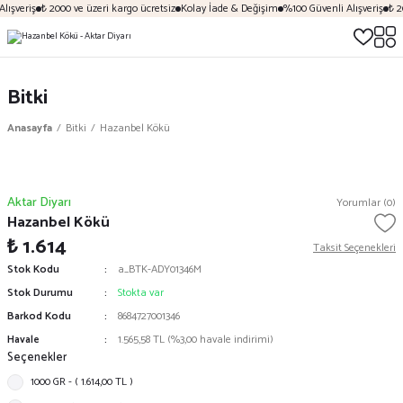
lışveriş
₺ 2000 ve üzeri kargo ücretsiz
Kolay İade & Değişim
%100 Güvenli Alışveriş
₺ 20
Bitki
Anasayfa
Bitki
Hazanbel Kökü
Aktar Diyarı
Yorumlar (0)
Hazanbel Kökü
₺ 1.614
Taksit Seçenekleri
Stok Kodu
a_BTK-ADY01346M
Stok Durumu
Stokta var
Barkod Kodu
8684727001346
Havale
1.565,58 TL (%3,00 havale indirimi)
Seçenekler
1000 GR - ( 1.614,00 TL )