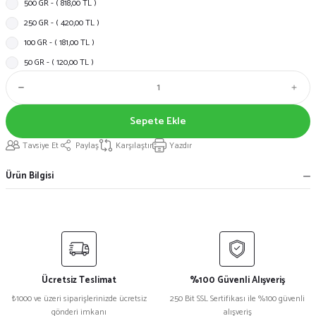
500 GR - ( 818,00 TL )
250 GR - ( 420,00 TL )
100 GR - ( 181,00 TL )
50 GR - ( 120,00 TL )
Sepete Ekle
Tavsiye Et
Paylaş
Karşılaştır
Yazdır
Ürün Bilgisi
Ücretsiz Teslimat
%100 Güvenli Alışveriş
₺1000 ve üzeri siparişlerinizde ücretsiz
250 Bit SSL Sertifikası ile %100 güvenli
gönderi imkanı
alışveriş