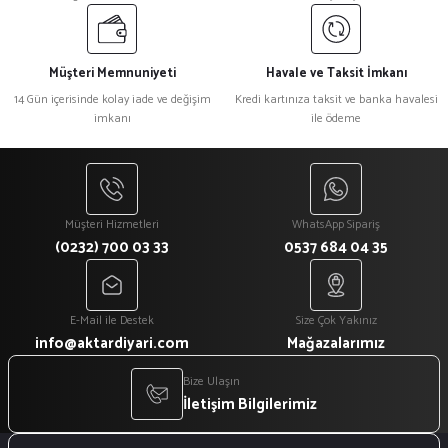
Müşteri Memnuniyeti
Havale ve Taksit İmkanı
14 Gün içerisinde kolay iade ve değişim
Kredi kartınıza taksit ve banka havalesi
imkanı
ile ödeme
Müşteri Hizmetleri
WhatsApp Sipariş
(0232) 700 03 33
0537 684 04 35
E-Mail ile Destek
Size Çok Yakınız
info@aktardiyari.com
Mağazalarımız
Bize Ulaşın
İletişim Bilgilerimiz