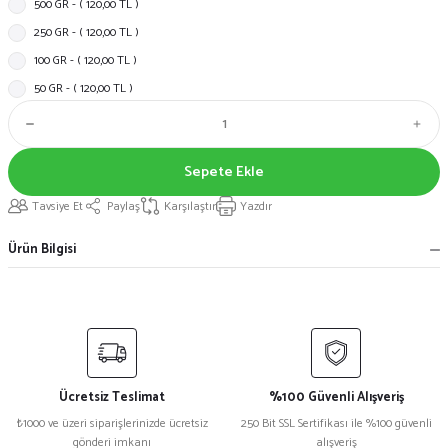
500 GR - ( 120,00 TL )
250 GR - ( 120,00 TL )
100 GR - ( 120,00 TL )
50 GR - ( 120,00 TL )
Sepete Ekle
Tavsiye Et
Paylaş
Karşılaştır
Yazdır
Ürün Bilgisi
Ücretsiz Teslimat
%100 Güvenli Alışveriş
₺1000 ve üzeri siparişlerinizde ücretsiz
250 Bit SSL Sertifikası ile %100 güvenli
gönderi imkanı
alışveriş