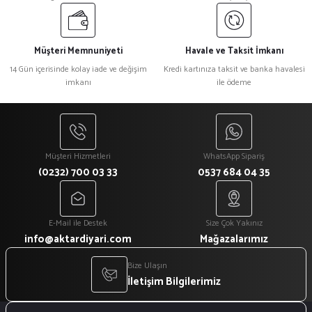
Müşteri Memnuniyeti
Havale ve Taksit İmkanı
14 Gün içerisinde kolay iade ve değişim
Kredi kartınıza taksit ve banka havalesi
imkanı
ile ödeme
Müşteri Hizmetleri
WhatsApp Sipariş
(0232) 700 03 33
0537 684 04 35
E-Mail ile Destek
Size Çok Yakınız
info@aktardiyari.com
Mağazalarımız
Bize Ulaşın
İletişim Bilgilerimiz