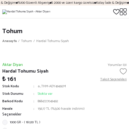
 & Değişim
%100 Güvenli Alışveriş
₺ 2000 ve üzeri kargo ücretsiz
Kolay İade & Değişim
%
Tohum
Anasayfa
Tohum
Hardal Tohumu Siyah
Aktar Diyarı
Yorumlar (0)
Hardal Tohumu Siyah
₺ 161
Taksit Seçenekleri
Stok Kodu
a_THM-ADY49492M
Stok Durumu
Stokta var
Barkod Kodu
8684727049492
Havale
156,17 TL (%3,00 havale indirimi)
Seçenekler
1000 GR - ( 161,00 TL )