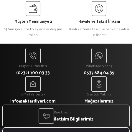
Müşteri Memnuniyeti
Havale ve Taksit İmkanı
14 Gün içerisinde kolay iade ve değişim
Kredi kartınıza taksit ve banka havalesi
imkanı
ile ödeme
Müşteri Hizmetleri
WhatsApp Sipariş
(0232) 700 03 33
0537 684 04 35
E-Mail ile Destek
Size Çok Yakınız
info@aktardiyari.com
Mağazalarımız
Bize Ulaşın
İletişim Bilgilerimiz