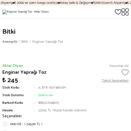
lışveriş
₺ 2000 ve üzeri kargo ücretsiz
Kolay İade & Değişim
%100 Güvenli Alışveriş
₺ 2
Bitki
Anasayfa
Bitki
Enginar Yaprağı Toz
Aktar Diyarı
Yorumlar (0)
Enginar Yaprağı Toz
₺ 245
Taksit Seçenekleri
Stok Kodu
a_BTK-ADY46675M
Stok Durumu
Stokta var
Barkod Kodu
8684727046675
Havale
237,65 TL (%3,00 havale indirimi)
Seçenekler
1000 GR - ( 245,00 TL )