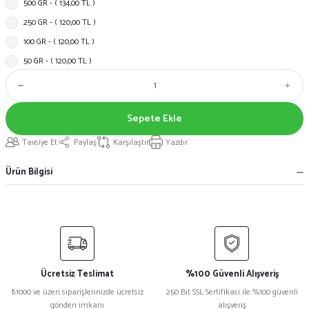
500 GR - ( 134,00 TL )
250 GR - ( 120,00 TL )
100 GR - ( 120,00 TL )
50 GR - ( 120,00 TL )
Sepete Ekle
Tavsiye Et
Paylaş
Karşılaştır
Yazdır
Ürün Bilgisi
Ücretsiz Teslimat
%100 Güvenli Alışveriş
₺1000 ve üzeri siparişlerinizde ücretsiz
250 Bit SSL Sertifikası ile %100 güvenli
gönderi imkanı
alışveriş