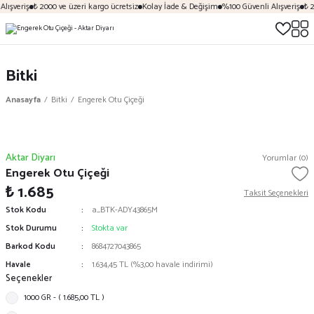
lışveriş
₺ 2000 ve üzeri kargo ücretsiz
Kolay İade & Değişim
%100 Güvenli Alışveriş
₺ 2
Bitki
Anasayfa
Bitki
Engerek Otu Çiçeği
Aktar Diyarı
Yorumlar (0)
Engerek Otu Çiçeği
₺ 1.685
Taksit Seçenekleri
Stok Kodu
a_BTK-ADY43865M
Stok Durumu
Stokta var
Barkod Kodu
8684727043865
Havale
1.634,45 TL (%3,00 havale indirimi)
Seçenekler
1000 GR - ( 1.685,00 TL )