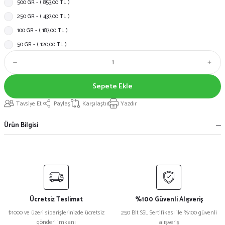
500 GR - ( 853,00 TL )
250 GR - ( 437,00 TL )
100 GR - ( 187,00 TL )
50 GR - ( 120,00 TL )
Sepete Ekle
Tavsiye Et
Paylaş
Karşılaştır
Yazdır
Ürün Bilgisi
Ücretsiz Teslimat
%100 Güvenli Alışveriş
₺1000 ve üzeri siparişlerinizde ücretsiz
250 Bit SSL Sertifikası ile %100 güvenli
gönderi imkanı
alışveriş