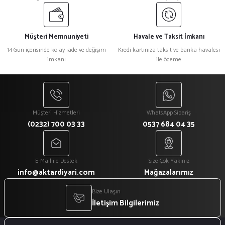
Müşteri Memnuniyeti
Havale ve Taksit İmkanı
14 Gün içerisinde kolay iade ve değişim
Kredi kartınıza taksit ve banka havalesi
imkanı
ile ödeme
Müşteri Hizmetleri
WhatsApp Sipariş
(0232) 700 03 33
0537 684 04 35
E-Mail ile Destek
Size Çok Yakınız
info@aktardiyari.com
Mağazalarımız
Bize Ulaşın
İletişim Bilgilerimiz