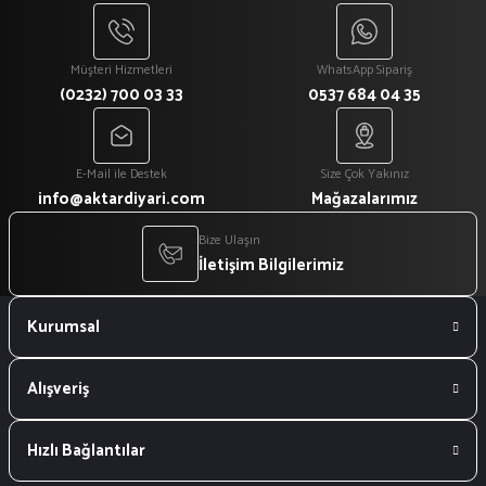
Müşteri Hizmetleri
WhatsApp Sipariş
(0232) 700 03 33
0537 684 04 35
E-Mail ile Destek
Size Çok Yakınız
info@aktardiyari.com
Mağazalarımız
Bize Ulaşın
İletişim Bilgilerimiz
Kurumsal
Alışveriş
Hızlı Bağlantılar