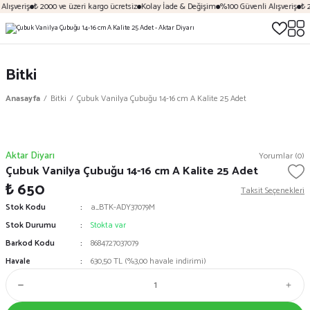
lışveriş
₺ 2000 ve üzeri kargo ücretsiz
Kolay İade & Değişim
%100 Güvenli Alışveriş
₺ 2
Bitki
Anasayfa
Bitki
Çubuk Vanilya Çubuğu 14-16 cm A Kalite 25 Adet
Aktar Diyarı
Yorumlar (0)
Çubuk Vanilya Çubuğu 14-16 cm A Kalite 25 Adet
₺ 650
Taksit Seçenekleri
Stok Kodu
a_BTK-ADY37079M
Stok Durumu
Stokta var
Barkod Kodu
8684727037079
Havale
630,50 TL (%3,00 havale indirimi)