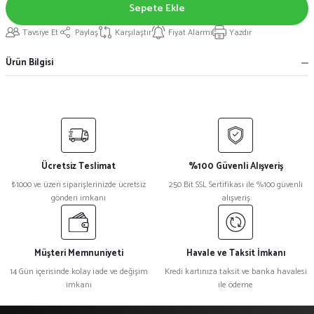
Sepete Ekle
Tavsiye Et
Paylaş
Karşılaştır
Fiyat Alarmı
Yazdır
Ürün Bilgisi
Ücretsiz Teslimat
%100 Güvenli Alışveriş
₺1000 ve üzeri siparişlerinizde ücretsiz
250 Bit SSL Sertifikası ile %100 güvenli
gönderi imkanı
alışveriş
Müşteri Memnuniyeti
Havale ve Taksit İmkanı
14 Gün içerisinde kolay iade ve değişim
Kredi kartınıza taksit ve banka havalesi
imkanı
ile ödeme