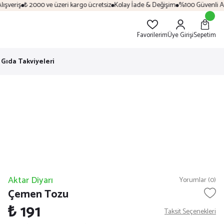
veriş
₺ 2000 ve üzeri kargo ücretsiz
Kolay İade & Değişim
%100 Güvenli Alış
Favorilerim
Üye Girişi
Sepetim
Gıda Takviyeleri
Aktar Diyarı
Yorumlar (0)
Çemen Tozu
₺ 191
Taksit Seçenekleri