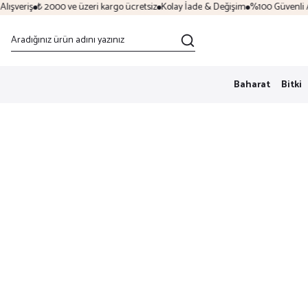
şveriş
₺ 2000 ve üzeri kargo ücretsiz
Kolay İade & Değişim
%100 Güvenli Alı
Baharat
Bitki