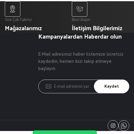
Size Çok Yakınız
Bize Ulaşın
Mağazalarımız
İletişim Bilgilerimiz
Kampanyalardan Haberdar olun
E-Mail adresinizi haber listemize ücretsiz
kaydedin, hemen bizi takip etmeye
başlayın.
Kaydet