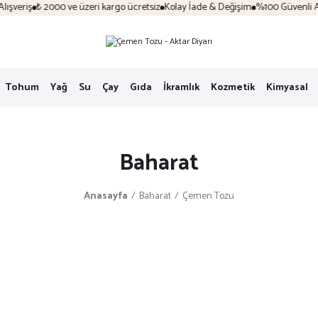
şveriş
₺ 2000 ve üzeri kargo ücretsiz
Kolay İade & Değişim
%100 Güvenli Alış
Tohum
Yağ
Su
Çay
Gıda
İkramlık
Kozmetik
Kimyasal
Baharat
Anasayfa
Baharat
Çemen Tozu