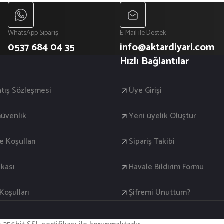
WhatsApp Sipariş
E-Mail ile Destek
0537 684 04 35
info@aktardiyari.com
Hızlı Bağlantılar
atış Sözleşmesi
Üye Girişi
 Güvenlik
Yeni üyelik Oluştur
de Koşulları
Sipariş Takibi
ikası
Havale Bildirim Formu
oşulları
Şifremi Unuttum?