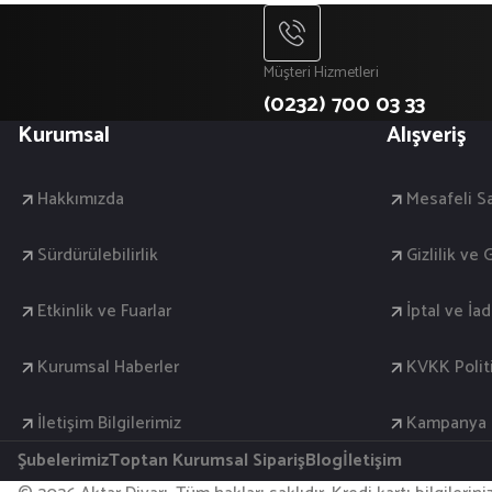
Müşteri Hizmetleri
(0232) 700 03 33
Kurumsal
Alışveriş
Hakkımızda
Mesafeli S
Sürdürülebilirlik
Gizlilik ve
Etkinlik ve Fuarlar
İptal ve İa
Kurumsal Haberler
KVKK Polit
İletişim Bilgilerimiz
Kampanya K
Şubelerimiz
Toptan Kurumsal Sipariş
Blog
İletişim