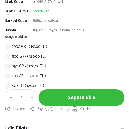
Stok Kodu
a_BHR-ADY06914M
Stok Durumu
Stokta var
Barkod Kodu
8684727006914
Havale
185,27 TL (%3,00 havale indirimi)
Seçenekler
1000 GR - ( 191,00 TL )
500 GR - ( 120,00 TL )
250 GR - ( 120,00 TL )
100 GR - ( 120,00 TL )
50 GR - ( 120,00 TL )
Sepete Ekle
Tavsiye Et
Paylaş
Karşılaştır
Yazdır
Ürün Bilgisi