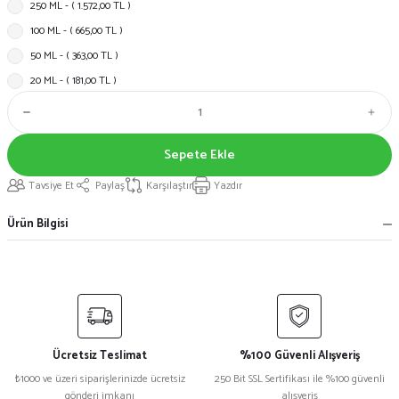
250 ML - ( 1.572,00 TL )
100 ML - ( 665,00 TL )
50 ML - ( 363,00 TL )
20 ML - ( 181,00 TL )
Sepete Ekle
Tavsiye Et
Paylaş
Karşılaştır
Yazdır
Ürün Bilgisi
Ücretsiz Teslimat
%100 Güvenli Alışveriş
₺1000 ve üzeri siparişlerinizde ücretsiz
250 Bit SSL Sertifikası ile %100 güvenli
gönderi imkanı
alışveriş