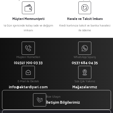
Müşteri Memnuniyeti
Havale ve Taksit İmkanı
14 Gün içerisinde kolay iade ve değişim
Kredi kartınıza taksit ve banka havalesi
imkanı
ile ödeme
Müşteri Hizmetleri
WhatsApp Sipariş
(0232) 700 03 33
0537 684 04 35
E-Mail ile Destek
Size Çok Yakınız
info@aktardiyari.com
Mağazalarımız
Bize Ulaşın
İletişim Bilgilerimiz