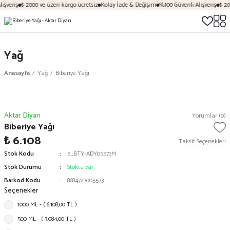
ışveriş
₺ 2000 ve üzeri kargo ücretsiz
Kolay İade & Değişim
%100 Güvenli Alışveriş
₺ 200
Yağ
Anasayfa
Yağ
Biberiye Yağı
Aktar Diyarı
Yorumlar (0)
Biberiye Yağı
₺ 6.108
Taksit Seçenekleri
Stok Kodu
a_BTY-ADY05573M
Stok Durumu
Stokta var
Barkod Kodu
8684727005573
Seçenekler
1000 ML - ( 6.108,00 TL )
500 ML - ( 3.084,00 TL )