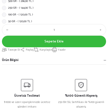
500 GR - ( 266,00 TL )
250 GR - ( 144,00 TL )
100 GR - ( 120,00 TL )
50 GR - ( 120,00 TL )
Sepete Ekle
Tavsiye Et
Paylaş
Karşılaştır
Yazdır
Ürün Bilgisi
Ücretsiz Teslimat
%100 Güvenli Alışveriş
₺1000 ve üzeri siparişlerinizde ücretsiz
250 Bit SSL Sertifikası ile %100 güvenli
gönderi imkanı
alışveriş