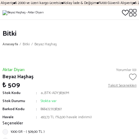
lışveriş
₺ 2000 ve üzeri kargo ücretsiz
Kolay İade & Değişim
%100 Güvenli Alışveriş
₺ 2
Bitki
Anasayfa
Bitki
Beyaz Haşhaş
Aktar Diyarı
Yorumlar (0)
Beyaz Haşhaş
₺ 509
Taksit Seçenekleri
Stok Kodu
a_BTK-ADY38397M
Stok Durumu
Stokta var
Barkod Kodu
8684727038397
Havale
493,73 TL (%3,00 havale indirimi)
Seçenekler
1000 GR - ( 509,00 TL )