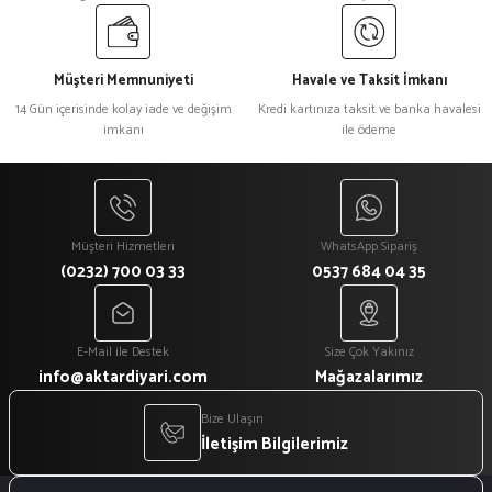
Müşteri Memnuniyeti
Havale ve Taksit İmkanı
14 Gün içerisinde kolay iade ve değişim
Kredi kartınıza taksit ve banka havalesi
imkanı
ile ödeme
Müşteri Hizmetleri
WhatsApp Sipariş
(0232) 700 03 33
0537 684 04 35
E-Mail ile Destek
Size Çok Yakınız
info@aktardiyari.com
Mağazalarımız
Bize Ulaşın
İletişim Bilgilerimiz