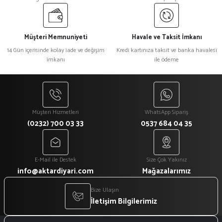
Müşteri Memnuniyeti
Havale ve Taksit İmkanı
14 Gün içerisinde kolay iade ve değişim
Kredi kartınıza taksit ve banka havalesi
imkanı
ile ödeme
Müşteri Hizmetleri
WhatsApp Sipariş
(0232) 700 03 33
0537 684 04 35
E-Mail ile Destek
Size Çok Yakınız
info@aktardiyari.com
Mağazalarımız
Bize Ulaşın
İletişim Bilgilerimiz