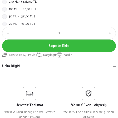
250 ML - ( 1.362,00 TL )
100 ML - ( 581,00 TL )
50 ML - ( 321,00 TL )
20 ML - ( 165,00 TL )
Sepete Ekle
Tavsiye Et
Paylaş
Karşılaştır
Yazdır
Ürün Bilgisi
Ücretsiz Teslimat
%100 Güvenli Alışveriş
₺1000 ve üzeri siparişlerinizde ücretsiz
250 Bit SSL Sertifikası ile %100 güvenli
gönderi imkanı
alışveriş