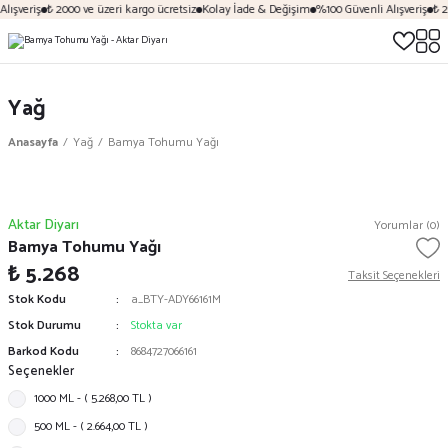
lışveriş
₺ 2000 ve üzeri kargo ücretsiz
Kolay İade & Değişim
%100 Güvenli Alışveriş
₺ 2
Yağ
Anasayfa
Yağ
Bamya Tohumu Yağı
Aktar Diyarı
Yorumlar (0)
Bamya Tohumu Yağı
₺ 5.268
Taksit Seçenekleri
Stok Kodu
a_BTY-ADY66161M
Stok Durumu
Stokta var
Barkod Kodu
8684727066161
Seçenekler
1000 ML - ( 5.268,00 TL )
500 ML - ( 2.664,00 TL )