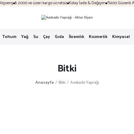
veriş
₺ 2000 ve üzeri kargo ücretsiz
Kolay İade & Değişim
%100 Güvenli Alış
Tohum
Yağ
Su
Çay
Gıda
İkramlık
Kozmetik
Kimyasal
Bitki
Anasayfa
Bitki
Avokado Yaprağı