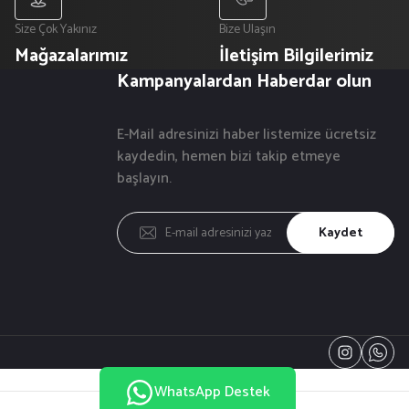
Size Çok Yakınız
Bize Ulaşın
Mağazalarımız
İletişim Bilgilerimiz
Kampanyalardan Haberdar olun
E-Mail adresinizi haber listemize ücretsiz
kaydedin, hemen bizi takip etmeye
başlayın.
Kaydet
WhatsApp Destek