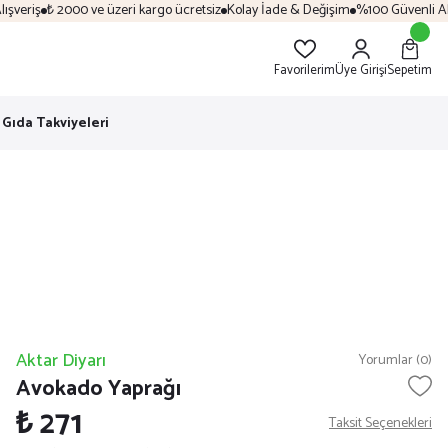
veriş
₺ 2000 ve üzeri kargo ücretsiz
Kolay İade & Değişim
%100 Güvenli Alışv
Favorilerim
Üye Girişi
Sepetim
Gıda Takviyeleri
Aktar Diyarı
Yorumlar (0)
Avokado Yaprağı
₺ 271
Taksit Seçenekleri