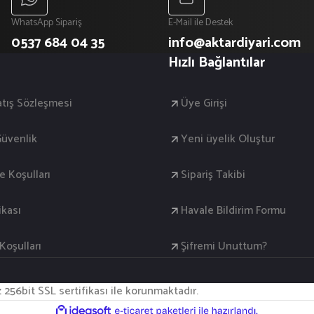
WhatsApp Sipariş
E-Mail ile Destek
0537 684 04 35
info@aktardiyari.com
Hızlı Bağlantılar
atış Sözleşmesi
Üye Girişi
 Güvenlik
Yeni üyelik Oluştur
de Koşulları
Sipariş Takibi
ikası
Havale Bildirim Formu
oşulları
Şifremi Unuttum?
iz 256bit SSL sertifikası ile korunmaktadır.
ile
ideasoft
e-