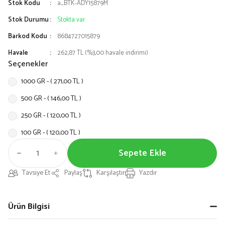
Stok Kodu
a_BTK-ADY15879M
Stok Durumu
Stokta var
Barkod Kodu
8684727015879
Havale
262,87 TL (%3,00 havale indirimi)
Seçenekler
1000 GR - ( 271,00 TL )
500 GR - ( 146,00 TL )
250 GR - ( 120,00 TL )
100 GR - ( 120,00 TL )
Sepete Ekle
Tavsiye Et
Paylaş
Karşılaştır
Yazdır
Ürün Bilgisi