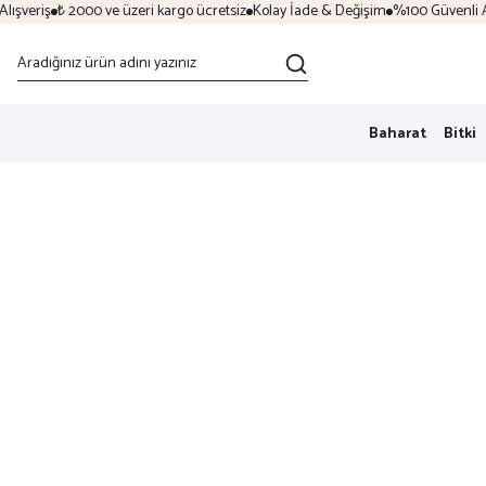
şveriş
₺ 2000 ve üzeri kargo ücretsiz
Kolay İade & Değişim
%100 Güvenli Alış
Baharat
Bitki