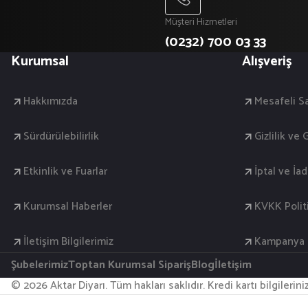
Müşteri Hizmetleri
(0232) 700 03 33
Kurumsal
Alışveriş
Hakkımızda
Mesafeli S
Sürdürülebilirlik
Gizlilik ve
Etkinlik ve Fuarlar
İptal ve İa
Kurumsal Haberler
KVKK Polit
İletişim Bilgilerimiz
Kampanya K
Şubelerimiz
Toptan Kurumsal Sipariş
Blog
İletişim
© 2026 Aktar Diyarı. Tüm hakları saklıdır. Kredi kartı bilgilerin