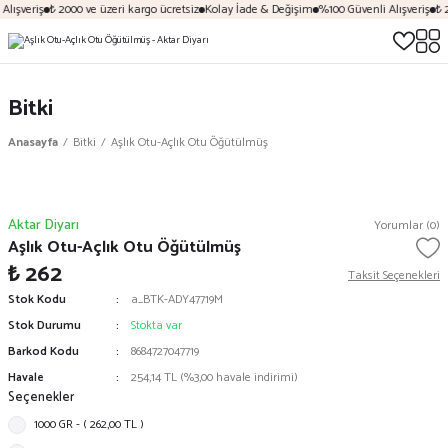
lışveriş
₺ 2000 ve üzeri kargo ücretsiz
Kolay İade & Değişim
%100 Güvenli Alışveriş
₺ 2
Bitki
Anasayfa
Bitki
Aşlık Otu-Açlık Otu Öğütülmüş
Aktar Diyarı
Yorumlar (0)
Aşlık Otu-Açlık Otu Öğütülmüş
₺ 262
Taksit Seçenekleri
Stok Kodu
a_BTK-ADY47719M
Stok Durumu
Stokta var
Barkod Kodu
8684727047719
Havale
254,14 TL (%3,00 havale indirimi)
Seçenekler
1000 GR - ( 262,00 TL )