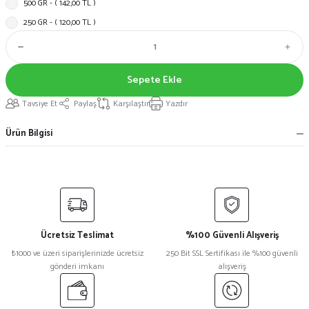
500 GR - ( 142,00 TL )
250 GR - ( 120,00 TL )
Sepete Ekle
Tavsiye Et
Paylaş
Karşılaştır
Yazdır
Ürün Bilgisi
Ücretsiz Teslimat
%100 Güvenli Alışveriş
₺1000 ve üzeri siparişlerinizde ücretsiz
250 Bit SSL Sertifikası ile %100 güvenli
gönderi imkanı
alışveriş