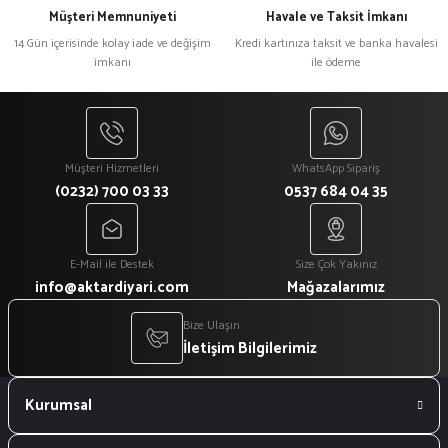
Müşteri Memnuniyeti
Havale ve Taksit İmkanı
14 Gün içerisinde kolay iade ve değişim
Kredi kartınıza taksit ve banka havalesi
imkanı
ile ödeme
Müşteri Hizmetleri
WhatsApp Sipariş
(0232) 700 03 33
0537 684 04 35
E-Mail ile Destek
Size Çok Yakınız
info@aktardiyari.com
Mağazalarımız
Bize Ulaşın
İletişim Bilgilerimiz
Kurumsal