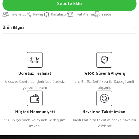
Sepete Ekle
Tavsiye Et
Paylaş
Karşılaştır
Fiyat Alarmı
Yazdır
Ürün Bilgisi
Ücretsiz Teslimat
%100 Güvenli Alışveriş
₺1000 ve üzeri siparişlerinizde ücretsiz
250 Bit SSL Sertifikası ile %100 güvenli
gönderi imkanı
alışveriş
Müşteri Memnuniyeti
Havale ve Taksit İmkanı
14 Gün içerisinde kolay iade ve değişim
Kredi kartınıza taksit ve banka havalesi
imkanı
ile ödeme