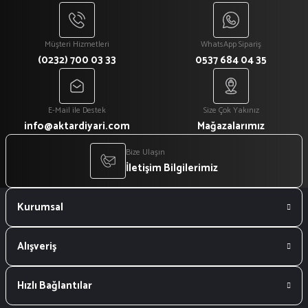
Müşteri Hizmetleri
WhatsApp Sipariş
(0232) 700 03 33
0537 684 04 35
E-Mail ile Destek
Size Çok Yakınız
info@aktardiyari.com
Mağazalarımız
Bize Ulaşın
İletişim Bilgilerimiz
Kurumsal
Alışveriş
Hızlı Bağlantılar