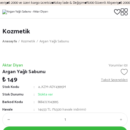
eriş
₺ 2000 ve üzeri kargo ücretsiz
Kolay İade & Değişim
%100 Güvenli Alışveriş
₺ 2000 
Kozmetik
Anasayfa
Kozmetik
Argan Yağlı Sabunu
Aktar Diyarı
Yorumlar (0)
Argan Yağlı Sabunu
₺ 149
Taksit Seçenekleri
Stok Kodu
a_KZM-ADY43995M
Stok Durumu
Stokta var
Barkod Kodu
8684727043995
Havale
144,53 TL (%3,00 havale indirimi)