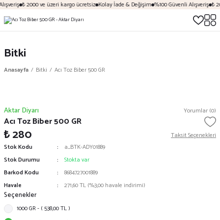
ışveriş
₺ 2000 ve üzeri kargo ücretsiz
Kolay İade & Değişim
%100 Güvenli Alışveriş
₺ 20
Bitki
Anasayfa
Bitki
Acı Toz Biber 500 GR
Aktar Diyarı
Yorumlar (0)
Acı Toz Biber 500 GR
₺ 280
Taksit Seçenekleri
Stok Kodu
a_BTK-ADY01889
Stok Durumu
Stokta var
Barkod Kodu
8684727001889
Havale
271,60 TL (%3,00 havale indirimi)
Seçenekler
1000 GR - ( 538,00 TL )