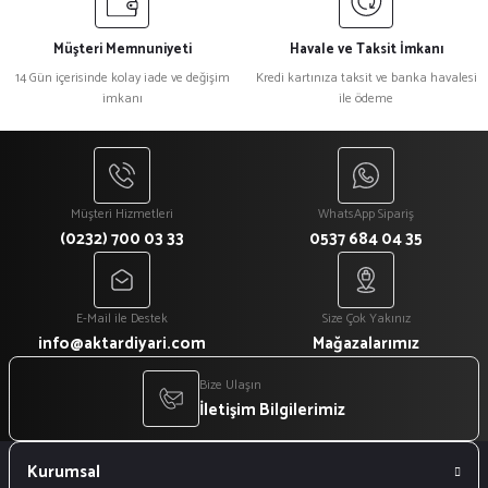
Müşteri Memnuniyeti
Havale ve Taksit İmkanı
14 Gün içerisinde kolay iade ve değişim
Kredi kartınıza taksit ve banka havalesi
imkanı
ile ödeme
Müşteri Hizmetleri
WhatsApp Sipariş
(0232) 700 03 33
0537 684 04 35
E-Mail ile Destek
Size Çok Yakınız
info@aktardiyari.com
Mağazalarımız
Bize Ulaşın
İletişim Bilgilerimiz
Kurumsal