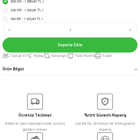
500 GR - ( 280,00 TL )
250 GR - ( 150,00 TL )
100 GR - ( 120,00 TL )
Sepete Ekle
Tavsiye Et
Paylaş
Karşılaştır
Fiyat Alarmı
Yazdır
Ürün Bilgisi
Ücretsiz Teslimat
%100 Güvenli Alışveriş
₺1000 ve üzeri siparişlerinizde ücretsiz
250 Bit SSL Sertifikası ile %100 güvenli
gönderi imkanı
alışveriş