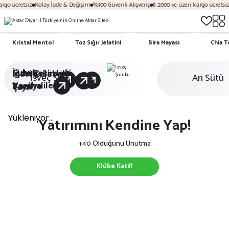
ücretsiz
Kolay İade & Değişim
%100 Güvenli Alışveriş
₺ 2000 ve üzeri kargo ücretsiz
Kol
Kristal Mentol
Toz Sığır Jelatini
Bira Mayası
Chia 
Çubuk
İğde Çekirdeği
Mavi Kelebek
İsveç Şurubu
Arı Sütü
Karahalile
Vanilya
Tozu
Çayı
Yatırımını Kendine Yap!
+40 Olduğunu Unutma
Klübe Katıl!