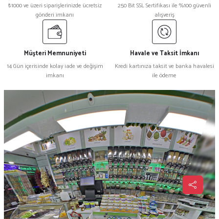
₺1000 ve üzeri siparişlerinizde ücretsiz
250 Bit SSL Sertifikası ile %100 güvenli
gönderi imkanı
alışveriş
Müşteri Memnuniyeti
Havale ve Taksit İmkanı
14 Gün içerisinde kolay iade ve değişim
Kredi kartınıza taksit ve banka havalesi
imkanı
ile ödeme