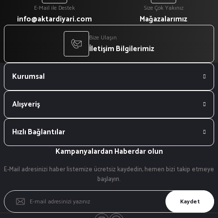
E-Mail ile Destek
Size Çok Yakınız
info@aktardiyari.com
Mağazalarımız
Bize Ulaşın
İletişim Bilgilerimiz
Kurumsal
Alışveriş
Hızlı Bağlantılar
Kampanyalardan Haberdar olun
E-Mail adresinizi haber listemize ücretsiz kaydedin, hemen bizi takip etmeye
başlayın.
Kaydet