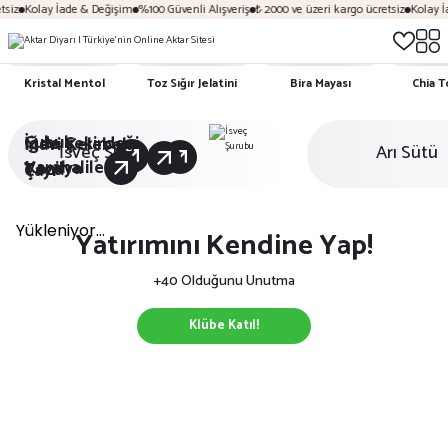
olay İade & Değişim
%100 Güvenli Alışveriş
₺ 2000 ve üzeri kargo ücretsiz
Kolay İade &
Kristal Mentol
Toz Sığır Jelatini
Bira Mayası
Chia 
Çubuk
İğde Çekirdeği
Mavi Kelebek
İsveç Şurubu
Arı Sütü
Karahalile
Vanilya
Tozu
Çayı
Yatırımını Kendine Yap!
+40 Olduğunu Unutma
Klübe Katıl!