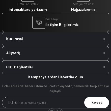
E-Mail ile Destek
Size Çok Yakınız
info@aktardiyari.com
Mağazalarımız
Bize Ulaşın
İletişim Bilgilerimiz
Kurumsal
Alışveriş
Hızlı Bağlantılar
Kampanyalardan Haberdar olun
E-Mail adresinizi haber listemize ücretsiz kaydedin, hemen bizi takip etmeye
başlayın.
Kaydet