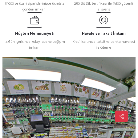
₺1000 ve üzeri siparişlerinizde ücretsiz
250 Bit SSL Sertifikası ile %100 güvenli
gönderi imkanı
alışveriş
Müşteri Memnuniyeti
Havale ve Taksit İmkanı
14 Gün içerisinde kolay iade ve değişim
Kredi kartınıza taksit ve banka havalesi
imkanı
ile ödeme